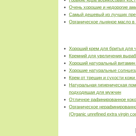
Очень хорошие и недорогие ам
Самый дешевый из лучших преп
Органическое льняное масло в 
Хороший крем для бритья для 
Кремний для увеличения выраб
Хороший натуральный витамин 
Хорошие натуральные солнцез
Крем от трещин и сухости кожи
Натуральная гигиеническая пом
подходящая для мужчин
Отличное рафинированное коко
Органическое нерафинированно
(Organic unrefined extra virgin coc