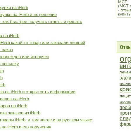
купки на iHerb
упке на iHerb и их решение
– как быстрее получать ответы и решать
а на iHerb
iHerb какой-то товар или заказали лишний
Отзы
т заказ
or
 поврежден или испорчен
в посылку
вит
ар
печен
здор
rb
erb
мочепо
кра
в на iHerb и открытость информации
лецит
аров на iHerb
морепр
аров на iHerb
проб
прот
ка заказов из iHerb
сла
овары iHerb, в том числе и на русском языке
фер
на iHerb и его получения