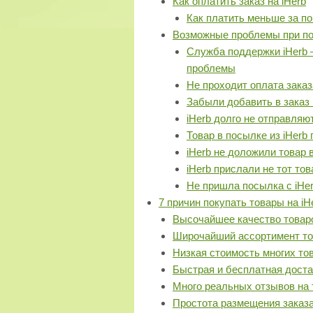
Как оплатить заказ на iHerb
Как платить меньше за по
Возможные проблемы при пок
Служба поддержки iHerb 
проблемы
Не проходит оплата заказ
Забыли добавить в заказ 
iHerb долго не отправляю
Товар в посылке из iHerb
iHerb не доложили товар 
iHerb прислали не тот тов
Не пришла посылка с iHe
7 причин покупать товары на iH
Высочайшее качество товаро
Широчайший ассортимент тов
Низкая стоимость многих тов
Быстрая и бесплатная достав
Много реальных отзывов на т
Простота размещения заказа 