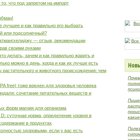
 то, что под запретом на импорт
обман!
е лучшее и как правильно его выбрать
ый или подсолнечный?
Батмангхелиджу — отзыв, рекомендации
рав своими руками
это делать, зачем и как правильно жарить и
лько можно в день, когда и как их лучше есть
Новы
растительного и животного происхождения: чем
Поче
полно
PA free) тоже вреден для здоровья человека
психо
ндаля: сочетание питательных веществ и
Пище
раст
ых форм магния для организма
проис
D: суточная норма, определение уровня в
каки
 содержание в продуктах
Поле
олностью здоровыми, если у вас есть
суточ
орган