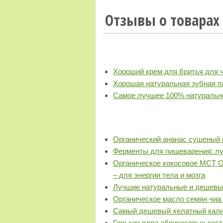
Отзывы о товарах 
Хороший крем для бритья для 
Хорошая натуральная зубная п
Самое лучшее 100% натуральн
Органический ананас сушеный 
Ферменты для пищеварения: л
Органическое кокосовое MCT O
– для энергии тела и мозга
Лучшие натуральные и дешевы
Органическое масло семян чиа 
Самый дешевый хелатный кали
Горькие ядра абрикосовых кост