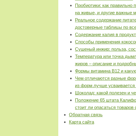
Пробиотики: как правильно 
на живые, и другие важные 
Реальное содержание питат
достоверные таблицы по вс
Содержание калия в продукт
Способы применения кокосов
Сушеный инжир: польза, сос
Температура или точка дымл
жиров – описание и подроб
Формы витамина B12 и какую
Чем отличаются разные форм
из форм лучше усваивается
Шоколад: какой полезен и че
Положение 65 штата Калифорни
стоит ли опасаться товаров
Обратная связь
Карта сайта