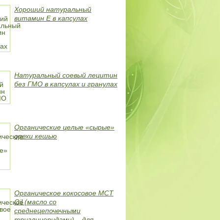
Хороший натуральный
витамин Е в капсулах
Натуральный соевый лецитин
без ГМО в капсулах и гранулах
Органические целые «сырые»
орехи кешью
Органическое кокосовое MCT
Oil (масло со
среднецепочечными
триглицеридами) – для