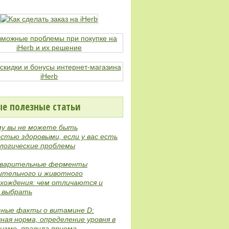
е полезные статьи
му вы не можете быть
стью здоровыми, если у вас есть
логические проблемы
варительные ферменты
ительного и животного
хождения: чем отличаются и
е выбрать
зные факты о витамине D:
ная норма, определение уровня в
изме, правила приема,