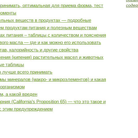
принимать, оптимальная для приема форма, тест
содер
моменты
ельных веществ в продуктах — подробные
ем продуктам питания и полезным веществам
ах питания – таблицы с количеством и пояснения
ого масла — где и как можно его использовать
тав, калорийность и другие свойства
ения (кипения) растительных масел и животных
ные таблицы
 лучше всего принимать
ы минералов (макро- и микроэлементов) и какая
 организмом
м, а какой вреден
я (California’s Proposition 65) — что это такое и
 с этим предупреждением