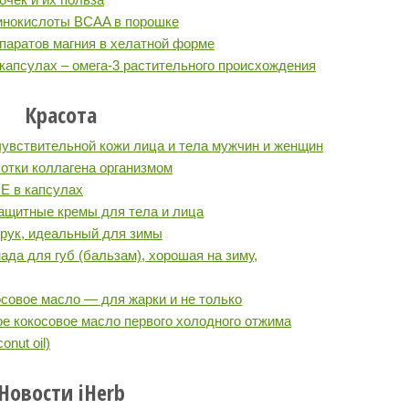
инокислоты BCAA в порошке
аратов магния в хелатной форме
капсулах – омега-3 растительного происхождения
Красота
чувствительной кожи лица и тела мужчин и женщин
отки коллагена организмом
Е в капсулах
ащитные кремы для тела и лица
 рук, идеальный для зимы
ада для губ (бальзам), хорошая на зиму,
совое масло — для жарки и не только
е кокосовое масло первого холодного отжима
onut oil)
Новости iHerb