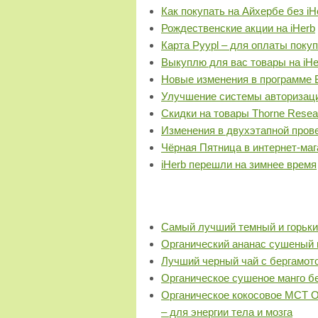
Как покупать на Айхербе без i
Рождественские акции на iHerb
Карта Pyypl – для оплаты покуп
Выкуплю для вас товары на iHe
Новые изменения в программе 
Улучшение системы авторизаци
Скидки на товары Thorne Resear
Изменения в двухэтапной прове
Чёрная Пятница в интернет-маг
iHerb перешли на зимнее время
Самый лучший темный и горьк
Органический ананас сушеный 
Лучший черный чай с бергамотом
Органическое сушеное манго бе
Органическое кокосовое MCT O
– для энергии тела и мозга