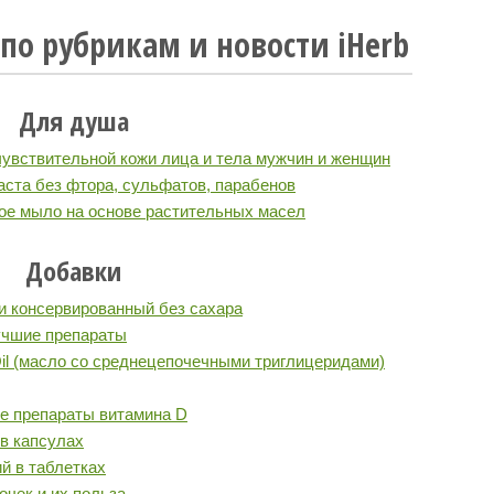
по рубрикам и новости iHerb
Для душа
чувствительной кожи лица и тела мужчин и женщин
аста без фтора, сульфатов, парабенов
ое мыло на основе растительных масел
Добавки
и консервированный без сахара
учшие препараты
il (масло со среднецепочечными триглицеридами)
е препараты витамина D
в капсулах
й в таблетках
очек и их польза