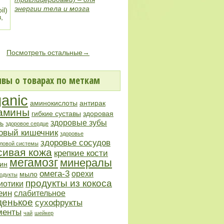
энергии тела и мозга
Посмотреть остальные→
вы о товарах по меткам
ganic
аминокислоты
антирак
амины
гибкие суставы
здоровая
здоровые зубы
ь
здоровое сердце
овый кишечник
здоровье
здоровье сосудов
ловой системы
сивая кожа
крепкие кости
мегамозг
минералы
ин
омега-3
орехи
мыло
одукты
продукты из кокоса
иотики
еин
слабительное
денькое
сухофрукты
менты
чай
шейкер