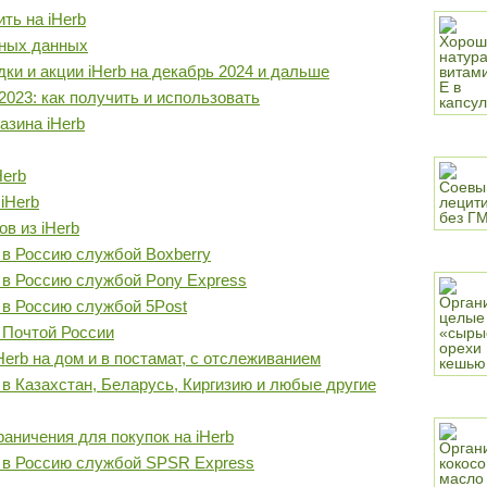
ть на iHerb
ьных данных
дки и акции iHerb на декабрь 2024 и дальше
2023: как получить и использовать
азина iHerb
Herb
iHerb
в из iHerb
b в Россию службой Boxberry
b в Россию службой Pony Express
b в Россию службой 5Post
b Почтой России
Herb на дом и в постамат, с отслеживанием
b в Казахстан, Беларусь, Киргизию и любые другие
аничения для покупок на iHerb
rb в Россию службой SPSR Express