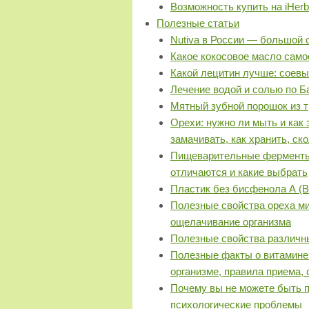
Возможность купить на iHerb
Полезные статьи
Nutiva в России — большой 
Какое кокосовое масло само
Какой лецитин лучше: соев
Лечение водой и солью по 
Мятный зубной порошок из т
Орехи: нужно ли мыть и как 
замачивать, как хранить, ско
Пищеварительные ферменты 
отличаются и какие выбрать
Пластик без бисфенола А (B
Полезные свойства ореха ми
ощелачивание организма
Полезные свойства различн
Полезные факты о витамине 
организме, правила приема,
Почему вы не можете быть п
психологические проблемы