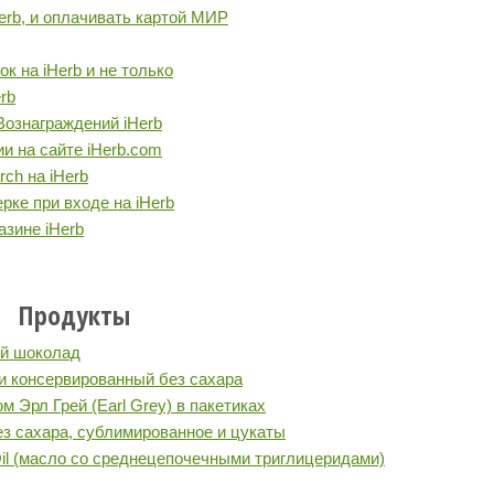
Herb, и оплачивать картой МИР
ок на iHerb и не только
rb
Вознаграждений iHerb
и на сайте iHerb.com
ch на iHerb
рке при входе на iHerb
азине iHerb
Продукты
ий шоколад
и консервированный без сахара
 Эрл Грей (Earl Grey) в пакетиках
з сахара, сублимированное и цукаты
il (масло со среднецепочечными триглицеридами)