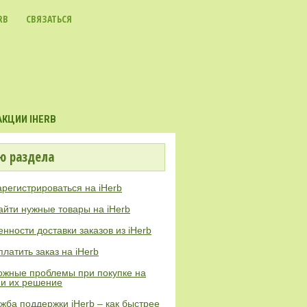
RB
СВЯЗАТЬСЯ
КЦИИ IHERB
ю раздела
арегистрироваться на iHerb
айти нужные товары на iHerb
нности доставки заказов из iHerb
платить заказ на iHerb
ожные проблемы при покупке на
 и их решение
жба поддержки iHerb – как быстрее