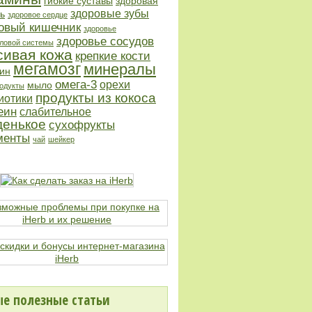
гибкие суставы
здоровая
здоровые зубы
ь
здоровое сердце
овый кишечник
здоровье
здоровье сосудов
ловой системы
сивая кожа
крепкие кости
мегамозг
минералы
ин
омега-3
орехи
мыло
одукты
продукты из кокоса
иотики
еин
слабительное
денькое
сухофрукты
менты
чай
шейкер
е полезные статьи