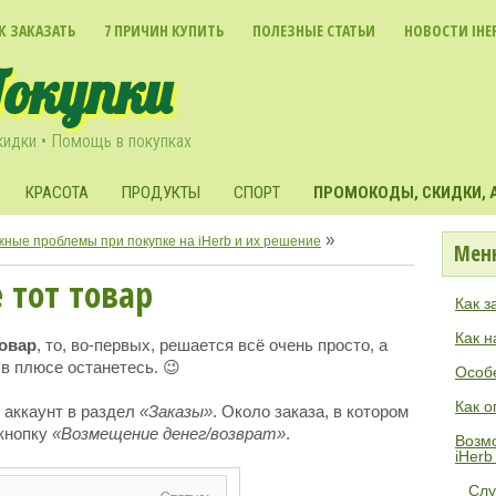
К ЗАКАЗАТЬ
7 ПРИЧИН КУПИТЬ
ПОЛЕЗНЫЕ СТАТЬИ
НОВОСТИ IHE
Покупки
кидки • Помощь в покупках
КРАСОТА
ПРОДУКТЫ
СПОРТ
ПРОМОКОДЫ, СКИДКИ, А
»
ные проблемы при покупке на iHerb и их решение
Мен
 тот товар
Как з
Как н
товар
, то, во-первых, решается всё очень просто, а
 в плюсе останетесь. 😉
Особе
Как о
й аккаунт в раздел
«Заказы»
. Около заказа, в котором
 кнопку
«Возмещение денег/возврат»
.
Возм
iHerb
Слу