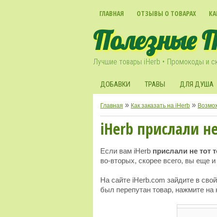
ГЛАВНАЯ
ОТЗЫВЫ О ТОВАРАХ
КА
Полезные 
Лучшие товары iHerb • Промокоды и с
ДОБАВКИ
ТРАВЫ
ДЛЯ ДУША
»
»
Главная
Как заказать на iHerb
Возмож
iHerb прислали не
Если вам iHerb
прислали не тот 
во-вторых, скорее всего, вы еще и
На сайте iHerb.com зайдите в сво
был перепутан товар, нажмите на