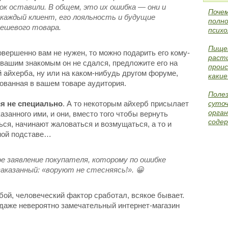
рок оставили. В общем, это их ошибка — они и
Поче
 каждый клиент, его лояльность и будущие
полно
дешевого товара.
психо
Пище
вершенно вам не нужен, то можно подарить его кому-
раст
 вашим знакомым он не сдался, предложите его на
проис
 айхерба, ну или на каком-нибудь другом форуме,
каки
сованная в вашем товаре аудитория.
Поле
я не специально
. А то некоторым айхерб присылает
суточ
орган
азанного ими, и они, вместо того чтобы вернуть
содер
ться, начинают жаловаться и возмущаться, а то и
ной подставе…
ое заявление покупателя, которому по ошибке
аказанный: «воруют не стесняясь!». 😀
бой, человеческий фактор сработал, всякое бывает.
 даже невероятно замечательный интернет-магазин