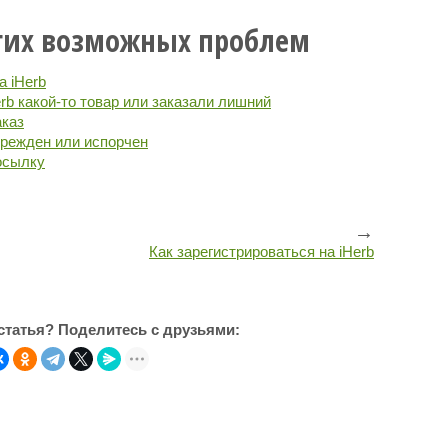
гих возможных проблем
а iHerb
rb какой-то товар или заказали лишний
аказ
врежден или испорчен
посылку
→
Как зарегистрироваться на iHerb
статья? Поделитесь с друзьями: