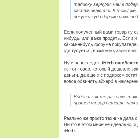
тапиоку вернули, чай в пода
расплачиваются. К тому же,
покупки куда дороже даже не
Если полученный вами товар ну со
нибудь, или даже продать. Если и
каком-нибудь форуме покупателей
где тусуется, возможно, заинтере
Ну и напоследок.
iHerb ошибаютс
не тот товар, который дешевле зак
деньги, да еще и с подарком оста
вовсе обвинять айхерб в намерен
Видел я как-то раз даже так
пришел товар дешевле, чем з
Реально же просто техника дала с
Ничто в этом мире не идеально, и
iHerb.