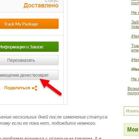
пол
Не 
Заб
тов
iHe
Тов
или
iHe
iHe
Не 
Возна
получ
чение нескольких дней после изменения статуса
тому если ее пока нет, подождите немного.
Мои 
 проблема возникла с отдельным товаром. А в