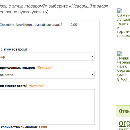
лось с этим товаром?»
выберите
«Неверный товар»
все равно нужно указать).
Отзы
or
вит