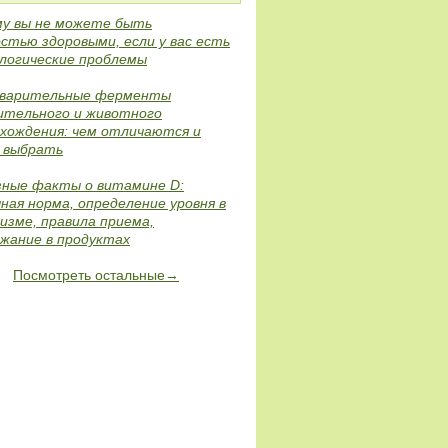
му вы не можете быть
стью здоровыми, если у вас есть
логические проблемы
варительные ферменты
ительного и животного
хождения: чем отличаются и
е выбрать
зные факты о витамине D:
ная норма, определение уровня в
изме, правила приема,
жание в продуктах
Посмотреть остальные→