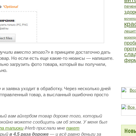
печен
здор
мочепо
кра
лецит
морепр
проб
прот
лучили вместо этого?»
в принципе достаточно дать
сла
вар. Но если есть еще какие-то нюансы — напишите.
фер
ьно загрузить фото товара, который вы получили,
ьно.
»
и заявка уходит в обработку. Через несколько дней
отправленный товар, а высланный ошибочно просто
ный вам айхербом товар дороже того, который
покойно можете сообщить им об этом. У меня был
ла тапиоки
iHerb прислали мне
пакет
Новы
орый
в 4,5 раза дороже
— и всё равно деньги за