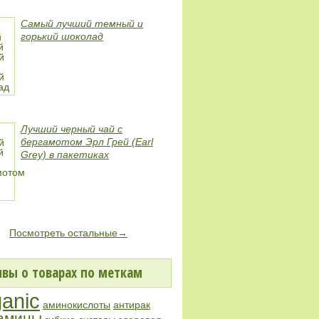
Самый лучший темный и
горький шоколад
Лучший черный чай с
бергамотом Эрл Грей (Earl
Grey) в пакетиках
Посмотреть остальные→
вы о товарах по меткам
ganic
аминокислоты
антирак
амины