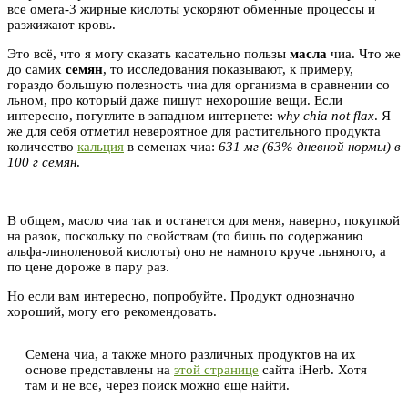
все омега-3 жирные кислоты ускоряют обменные процессы и
разжижают кровь.
Это всё, что я могу сказать касательно пользы
масла
чиа. Что же
до самих
семян
, то исследования показывают, к примеру,
гораздо большую полезность чиа для организма в сравнении со
льном, про который даже пишут нехорошие вещи. Если
интересно, погуглите в западном интернете:
why chia not flax
. Я
же для себя отметил невероятное для растительного продукта
количество
кальция
в семенах чиа:
631 мг (63% дневной нормы) в
100 г семян
.
В общем, масло чиа так и останется для меня, наверно, покупкой
на разок, поскольку по свойствам (то бишь по содержанию
альфа-линоленовой кислоты) оно не намного круче льняного, а
по цене дороже в пару раз.
Но если вам интересно, попробуйте. Продукт однозначно
хороший, могу его рекомендовать.
Семена чиа, а также много различных продуктов на их
основе представлены на
этой странице
сайта iHerb. Хотя
там и не все, через поиск можно еще найти.