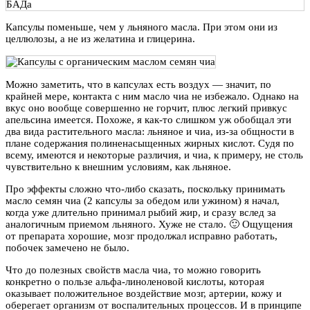
Капсулы поменьше, чем у льняного масла. При этом они из
целлюлозы, а не из желатина и глицерина.
Можно заметить, что в капсулах есть воздух — значит, по
крайней мере, контакта с ним масло чиа не избежало. Однако на
вкус оно вообще совершенно не горчит, плюс легкий привкус
апельсина имеется. Похоже, я как-то слишком уж обобщал эти
два вида растительного масла: льняное и чиа, из-за общности в
плане содержания полиненасыщенных жирных кислот. Судя по
всему, имеются и некоторые различия, и чиа, к примеру, не столь
чувствительно к внешним условиям, как льняное.
Про эффекты сложно что-либо сказать, поскольку принимать
масло семян чиа (2 капсулы за обедом или ужином) я начал,
когда уже длительно принимал рыбий жир, и сразу вслед за
аналогичным приемом льняного. Хуже не стало. 🙂 Ощущения
от препарата хорошие, мозг продолжал исправно работать,
побочек замечено не было.
Что до полезных свойств масла чиа, то можно говорить
конкретно о пользе альфа-линоленовой кислоты, которая
оказывает положительное воздействие мозг, артерии, кожу и
оберегает организм от воспалительных процессов. И в принципе