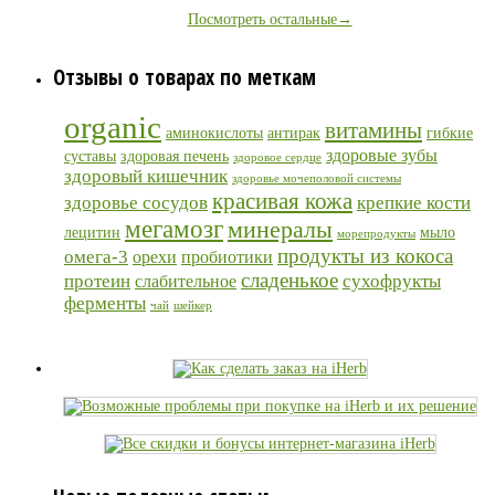
Посмотреть остальные→
Отзывы о товарах по меткам
organic
витамины
аминокислоты
антирак
гибкие
здоровые зубы
суставы
здоровая печень
здоровое сердце
здоровый кишечник
здоровье мочеполовой системы
красивая кожа
здоровье сосудов
крепкие кости
мегамозг
минералы
лецитин
мыло
морепродукты
продукты из кокоса
омега-3
орехи
пробиотики
сладенькое
протеин
сухофрукты
слабительное
ферменты
чай
шейкер