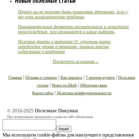
Новые полезные статьи
Почему вы не можете быть полностью здоровыми, если у
вас есть психологические проблемы
Пищеварительные ферменты растительного и животного
происхождения: чем отличаются и какие выбрать
Полезные факты о витамине D: суточная норма,
определение уровня в организме, правила приема,
содержание в продуктах
Посмотреть остальные→
|
|
|
|
Главная
Отзывы о товарах
Как заказать
7 причин купить
Полезные
|
|
статьи
Новости iHerb
Обратная связь
|
Карта сайта
Политика конфиденциальности
© 2016-2025
Полезные Покупки
При копировании материалов ссылка на сайт обязательна
Insert
Мы используем cookie-файлы для наилучшего представления