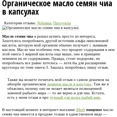
Органическое масло семян чиа
в капсулах
Категория отзыва:
Добавки
,
Продукты
Масло семян чиа
я решил купить просто из интереса.
Захотелось попробовать другой источник альфа-линоленовой
кислоты, которую мой организм обычно получает с льняным
маслом. Масло чиа особенно тем, что процент содержания в нем
этой омега-3 жирной кислоты еще выше, оно в принципе
чемпион по ее содержанию. Правда, стоит подороже, но
попробовать все равно хотелось — хотя бы для расширения
кругозора по теме омега-3. Заказал, попробовал, пишу отзыв.
Также вы можете почитать мой отзыв о самом дешевом на
айхербе органическом
льняном масле в капсулах
. Там же я
объяснил, почему оно не может являться полноценной
заменой рыбьего жира — то же верно и для чиа. Кстати,
есть у меня отзыв и про
лучший для мозга рыбий жир
.
В настоящий момент в интернет-магазине
iHerb
пищевое
масло
семян чиа имеется в продаже только в единственном виде —