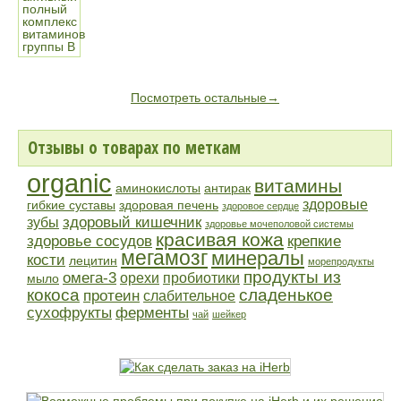
Посмотреть остальные→
Отзывы о товарах по меткам
organic
витамины
аминокислоты
антирак
здоровые
гибкие суставы
здоровая печень
здоровое сердце
здоровый кишечник
зубы
здоровье мочеполовой системы
красивая кожа
здоровье сосудов
крепкие
мегамозг
минералы
кости
лецитин
морепродукты
продукты из
омега-3
орехи
пробиотики
мыло
кокоса
сладенькое
протеин
слабительное
сухофрукты
ферменты
чай
шейкер