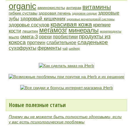
organic
витамины
аминокислоты
антирак
здоровые
гибкие суставы
здоровая печень
здоровое сердце
здоровый кишечник
зубы
здоровье мочеполовой системы
красивая кожа
здоровье сосудов
крепкие
мегамозг
минералы
кости
лецитин
морепродукты
продукты из
омега-3
орехи
пробиотики
мыло
кокоса
сладенькое
протеин
слабительное
сухофрукты
ферменты
чай
шейкер
Новые полезные статьи
Почему вы не можете быть полностью здоровыми, если
у вас есть психологические проблемы