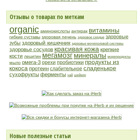
Отзывы о товарах по меткам
organic
витамины
аминокислоты
антирак
здоровые
гибкие суставы
здоровая печень
здоровое сердце
здоровый кишечник
зубы
здоровье мочеполовой системы
красивая кожа
здоровье сосудов
крепкие
мегамозг
минералы
кости
лецитин
морепродукты
продукты из
омега-3
орехи
пробиотики
мыло
кокоса
сладенькое
протеин
слабительное
сухофрукты
ферменты
чай
шейкер
Новые полезные статьи