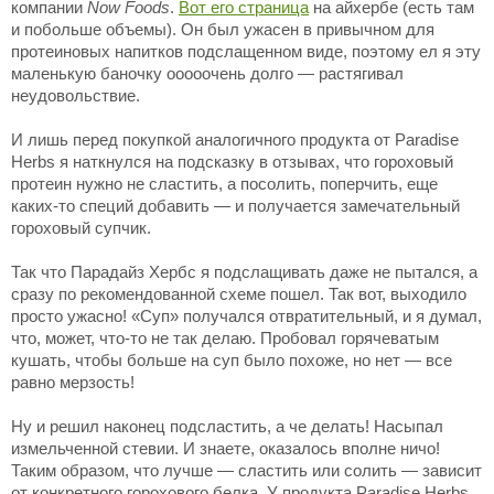
компании
Now Foods
.
Вот его страница
на айхербе (есть там
и побольше объемы). Он был ужасен в привычном для
протеиновых напитков подслащенном виде, поэтому ел я эту
маленькую баночку ооооочень долго — растягивал
неудовольствие.
И лишь перед покупкой аналогичного продукта от Paradise
Herbs я наткнулся на подсказку в отзывах, что гороховый
протеин нужно не сластить, а посолить, поперчить, еще
каких-то специй добавить — и получается замечательный
гороховый супчик.
Так что Парадайз Хербс я подслащивать даже не пытался, а
сразу по рекомендованной схеме пошел. Так вот, выходило
просто ужасно! «Суп» получался отвратительный, и я думал,
что, может, что-то не так делаю. Пробовал горячеватым
кушать, чтобы больше на суп было похоже, но нет — все
равно мерзость!
Ну и решил наконец подсластить, а че делать! Насыпал
измельченной стевии. И знаете, оказалось вполне ничо!
Таким образом, что лучше — сластить или солить — зависит
от конкретного горохового белка. У продукта Paradise Herbs