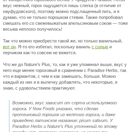
вкус нежный, горох ощущается лишь слегка (в отличие от
науфудовского), поэтому можно подслащенный пить, и я
думаю, что не только порошком стевии. Также попробовал
смешать его со свежевыжатым апельсиновым соком — тоже
весьма неплохо получилось!
Так что можно приобрести такой же, но только ванильный,
вот он
. Я-то его избегал, поскольку ваниль
с солью
и
перчиком как-то совсем не вяжется.
Что же до Nature’s Plus, то, как я уже упоминал выше, вкус у
него еще менее гороховый в сравнении с Paradise Herbs, так
что и вариантов, с чем и как замешать, больше. Можно
каждый из них и в выпечку добавлять, что некоторые, я
знаю, с удовольствием практикуют.
Возможно, вкус зависит от сорта используемого
гороха. У Now Foods указано, что сделан
протеиновый порошок из желтого гороха, и даже
приведено латинское название: pisum sativum. У
Paradise Herbs и Nature’s Plus уточнений по этому