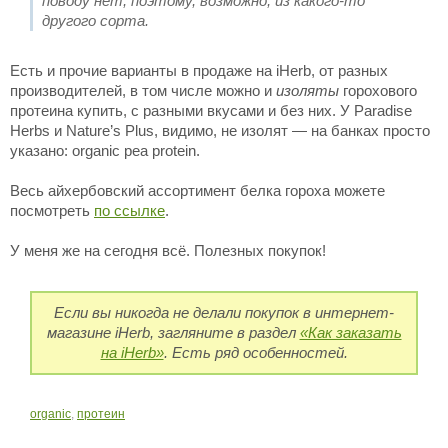
поводу нет, поэтому, возможно, из какого-то
другого сорта.
Есть и прочие варианты в продаже на iHerb, от разных
производителей, в том числе можно и
изоляты
горохового
протеина купить, с разными вкусами и без них. У Paradise
Herbs и Nature’s Plus, видимо, не изолят — на банках просто
указано: organic pea protein.
Весь айхербовский ассортимент белка гороха можете
посмотреть
по ссылке
.
У меня же на сегодня всё. Полезных покупок!
Если вы никогда не делали покупок в интернет-
магазине iHerb, загляните в раздел
«Как заказать
на iHerb»
. Есть ряд особенностей.
organic
,
протеин