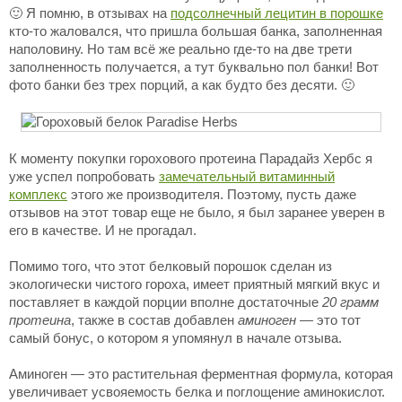
🙂 Я помню, в отзывах на
подсолнечный лецитин в порошке
кто-то жаловался, что пришла большая банка, заполненная
наполовину. Но там всё же реально где-то на две трети
заполненность получается, а тут буквально пол банки! Вот
фото банки без трех порций, а как будто без десяти. 🙂
К моменту покупки горохового протеина Парадайз Хербс я
уже успел попробовать
замечательный витаминный
комплекс
этого же производителя. Поэтому, пусть даже
отзывов на этот товар еще не было, я был заранее уверен в
его в качестве. И не прогадал.
Помимо того, что этот белковый порошок сделан из
экологически чистого гороха, имеет приятный мягкий вкус и
поставляет в каждой порции вполне достаточные
20 грамм
протеина
, также в состав добавлен
аминоген
— это тот
самый бонус, о котором я упомянул в начале отзыва.
Аминоген — это растительная ферментная формула, которая
увеличивает усвояемость белка и поглощение аминокислот.