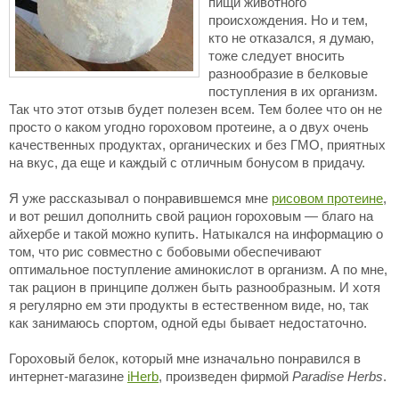
пищи животного
происхождения. Но и тем,
кто не отказался, я думаю,
тоже следует вносить
разнообразие в белковые
поступления в их организм.
Так что этот отзыв будет полезен всем. Тем более что он не
просто о каком угодно гороховом протеине, а о двух очень
качественных продуктах, органических и без ГМО, приятных
на вкус, да еще и каждый с отличным бонусом в придачу.
Я уже рассказывал о понравившемся мне
рисовом протеине
,
и вот решил дополнить свой рацион гороховым — благо на
айхербе и такой можно купить. Натыкался на информацию о
том, что рис совместно с бобовыми обеспечивают
оптимальное поступление аминокислот в организм. А по мне,
так рацион в принципе должен быть разнообразным. И хотя
я регулярно ем эти продукты в естественном виде, но, так
как занимаюсь спортом, одной еды бывает недостаточно.
Гороховый белок, который мне изначально понравился в
интернет-магазине
iHerb
, произведен фирмой
Paradise Herbs
.