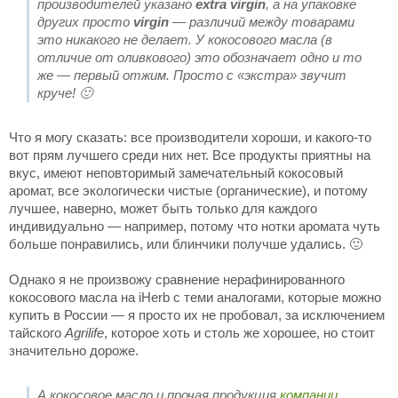
производителей указано
extra virgin
, а на упаковке
других просто
virgin
— различий между товарами
это никакого не делает. У кокосового масла (в
отличие от оливкового) это обозначает одно и то
же — первый отжим. Просто с «экстра» звучит
круче! 🙂
Что я могу сказать: все производители хороши, и какого-то
вот прям лучшего среди них нет. Все продукты приятны на
вкус, имеют неповторимый замечательный кокосовый
аромат, все экологически чистые (органические), и потому
лучшее, наверно, может быть только для каждого
индивидуально — например, потому что нотки аромата чуть
больше понравились, или блинчики получше удались. 🙂
Однако я не произвожу сравнение нерафинированного
кокосового масла на iHerb с теми аналогами, которые можно
купить в России — я просто их не пробовал, за исключением
тайского
Agrilife
, которое хоть и столь же хорошее, но стоит
значительно дороже.
А кокосовое масло и прочая продукция
компании