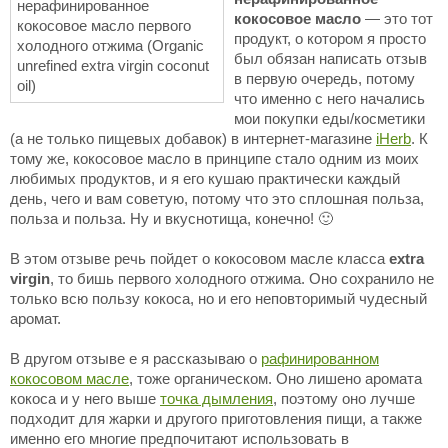
кокосовое масло
— это тот
продукт, о котором я просто
был обязан написать отзыв
в первую очередь, потому
что именно с него начались
мои покупки еды/косметики
(а не только пищевых добавок) в интернет-магазине
iHerb
. К
тому же, кокосовое масло в принципе стало одним из моих
любимых продуктов, и я его кушаю практически каждый
день, чего и вам советую, потому что это сплошная польза,
польза и польза. Ну и вкуснотища, конечно! 🙂
В этом отзыве речь пойдет о кокосовом масле класса
extra
virgin
, то бишь первого холодного отжима. Оно сохранило не
только всю пользу кокоса, но и его неповторимый чудесный
аромат.
В другом отзыве е я рассказываю о
рафинированном
кокосовом масле
, тоже органическом. Оно лишено аромата
кокоса и у него выше
точка дымления
, поэтому оно лучше
подходит для жарки и другого приготовления пищи, а также
именно его многие предпочитают использовать в