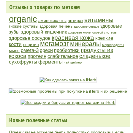
Отзывы о товарах по меткам
organic
витамины
аминокислоты
антирак
здоровые
гибкие суставы
здоровая печень
здоровое сердце
здоровый кишечник
зубы
здоровье мочеполовой системы
красивая кожа
здоровье сосудов
крепкие
мегамозг
минералы
кости
лецитин
морепродукты
продукты из
омега-3
орехи
пробиотики
мыло
кокоса
сладенькое
протеин
слабительное
сухофрукты
ферменты
чай
шейкер
Новые полезные статьи
Почему вы не можете быть полностью здоровыми, если