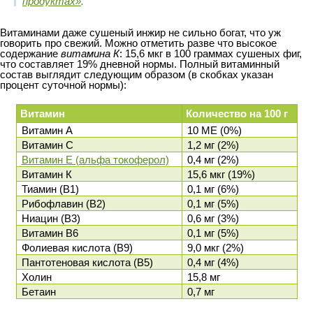
продуктах»
.
Витаминами даже сушеный инжир не сильно богат, что уж
говорить про свежий. Можно отметить разве что высокое
содержание
витамина К
: 15,6 мкг в 100 граммах сушеных фиг,
что составляет 19% дневной нормы. Полный витаминный
состав выглядит следующим образом (в скобках указан
процент суточной нормы):
Витамин
Количество на 100 г
Витамин А
10 МЕ (0%)
Витамин С
1,2 мг (2%)
Витамин Е (альфа токоферол)
0,4 мг (2%)
Витамин К
15,6 мкг (19%)
Тиамин (В1)
0,1 мг (6%)
Рибофлавин (В2)
0,1 мг (5%)
Ниацин (В3)
0,6 мг (3%)
Витамин В6
0,1 мг (5%)
Фолиевая кислота (В9)
9,0 мкг (2%)
Пантотеновая кислота (В5)
0,4 мг (4%)
Холин
15,8 мг
Бетаин
0,7 мг