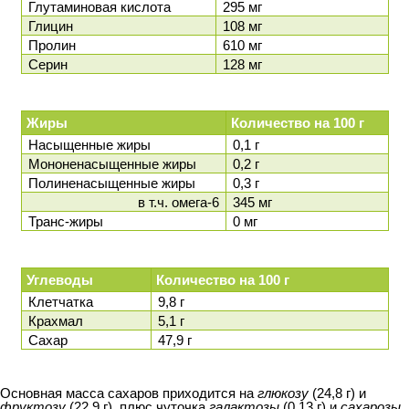
Глутаминовая кислота
295 мг
Глицин
108 мг
Пролин
610 мг
Серин
128 мг
Жиры
Количество на 100 г
Насыщенные жиры
0,1 г
Мононенасыщенные жиры
0,2 г
Полиненасыщенные жиры
0,3 г
в т.ч. омега-6
345 мг
Транс-жиры
0 мг
Углеводы
Количество на 100 г
Клетчатка
9,8 г
Крахмал
5,1 г
Сахар
47,9 г
Основная масса сахаров приходится на
глюкозу
(24,8 г) и
фруктозу
(22,9 г), плюс чуточка
галактозы
(0,13 г) и
сахарозы