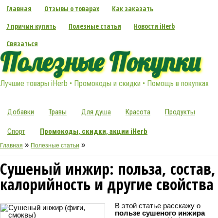
Главная
Отзывы о товарах
Как заказать
7 причин купить
Полезные статьи
Новости iHerb
Связаться
Полезные Покупки
Лучшие товары iHerb • Промокоды и скидки • Помощь в покупках
Добавки
Травы
Для душа
Красота
Продукты
Спорт
Промокоды, скидки, акции iHerb
»
»
Главная
Полезные статьи
Сушеный инжир: польза, состав,
калорийность и другие свойства
В этой статье расскажу о
пользе сушеного инжира