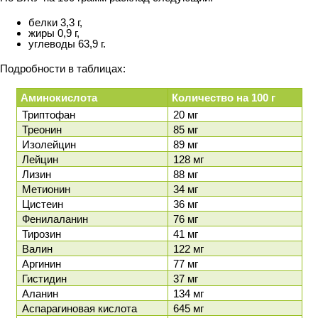
белки 3,3 г,
жиры 0,9 г,
углеводы 63,9 г.
Подробности в таблицах:
Аминокислота
Количество на 100 г
Триптофан
20 мг
Треонин
85 мг
Изолейцин
89 мг
Лейцин
128 мг
Лизин
88 мг
Метионин
34 мг
Цистеин
36 мг
Фенилаланин
76 мг
Тирозин
41 мг
Валин
122 мг
Аргинин
77 мг
Гистидин
37 мг
Аланин
134 мг
Аспарагиновая кислота
645 мг