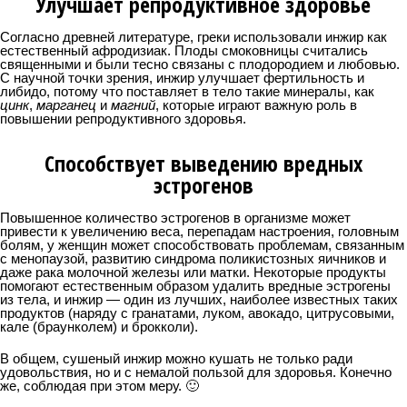
Улучшает репродуктивное здоровье
Согласно древней литературе, греки использовали инжир как
естественный афродизиак. Плоды смоковницы считались
священными и были тесно связаны с плодородием и любовью.
С научной точки зрения, инжир улучшает фертильность и
либидо, потому что поставляет в тело такие минералы, как
цинк
,
марганец
и
магний
, которые играют важную роль в
повышении репродуктивного здоровья.
Способствует выведению вредных
эстрогенов
Повышенное количество эстрогенов в организме может
привести к увеличению веса, перепадам настроения, головным
болям, у женщин может способствовать проблемам, связанным
с менопаузой, развитию синдрома поликистозных яичников и
даже рака молочной железы или матки. Некоторые продукты
помогают естественным образом удалить вредные эстрогены
из тела, и инжир — один из лучших, наиболее известных таких
продуктов (наряду с гранатами, луком, авокадо, цитрусовыми,
кале (браунколем) и брокколи).
В общем, сушеный инжир можно кушать не только ради
удовольствия, но и с немалой пользой для здоровья. Конечно
же, соблюдая при этом меру. 🙂