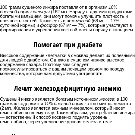
100 грамм сушеного инжира поставляют в организм
16%
дневной нормы кальция
(162 мг). Наряду с другими продуктами,
богатыми кальцием, они могут помочь улучшить плотность и
прочность костей. Также есть в нем
магний
(68 мг — 17%
суточной нормы) и
фосфор
(67 мг — 7%), которые участвуют в
формировании и укреплении костной массы наряду с кальцием.
Помогает при диабете
Высокое содержание клетчатки в смоквах делает их полезными
для людей с диабетом. Однако в сушеном инжире высокое
содержание сахара. Поэтому вам следует
проконсультироваться с вашим лечащим врачом по поводу
количества, которое вам допустимо употреблять.
Лечит железодефицитную анемию
Сушеный инжир является богатым источником
железа
: в 100
граммах содержится
11% дневной нормы
этого микроэлемента
(2 мг). Железо является важным минералом, который несет
гемоглобин по всему телу. Таким образом, употребление инжира
— естественный способ косвенно поднять уровень
гемоглобина, через увеличение уровня железа в теле.