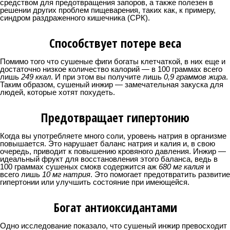
средством для предотвращения запоров, а также полезен в
решении других проблем пищеварения, таких как, к примеру,
синдром раздраженного кишечника (СРК).
Способствует потере веса
Помимо того что сушеные фиги богаты клетчаткой, в них еще и
достаточно низкое количество калорий — в 100 граммах всего
лишь
249 ккал
. И при этом вы получите лишь
0,9 граммов жира
.
Таким образом, сушеный инжир — замечательная закуска для
людей, которые хотят похудеть.
Предотвращает гипертонию
Когда вы употребляете много соли, уровень натрия в организме
повышается. Это нарушает баланс натрия и калия и, в свою
очередь, приводит к повышению кровяного давления. Инжир —
идеальный фрукт для восстановления этого баланса, ведь в
100 граммах сушеных смокв содержится аж
680 мг калия
и
всего лишь
10 мг натрия
. Это помогает предотвратить развитие
гипертонии или улучшить состояние при имеющейся.
Богат антиоксидантами
Одно исследование показало, что сушеный инжир превосходит