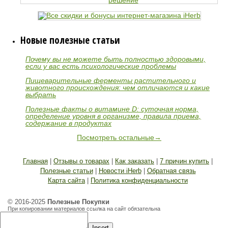
Новые полезные статьи
Почему вы не можете быть полностью здоровыми,
если у вас есть психологические проблемы
Пищеварительные ферменты растительного и
животного происхождения: чем отличаются и какие
выбрать
Полезные факты о витамине D: суточная норма,
определение уровня в организме, правила приема,
содержание в продуктах
Посмотреть остальные→
Главная
|
Отзывы о товарах
|
Как заказать
|
7 причин купить
|
Полезные статьи
|
Новости iHerb
|
Обратная связь
Карта сайта
|
Политика конфиденциальности
© 2016-2025
Полезные Покупки
При копировании материалов ссылка на сайт обязательна
Insert