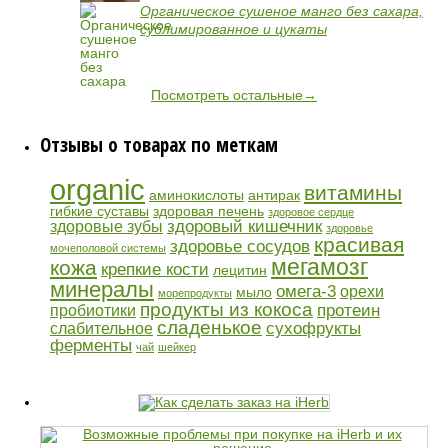
Органическое сушеное манго без сахара,
сублимированное и цукаты
Посмотреть остальные→
Отзывы о товарах по меткам
organic
витамины
аминокислоты
антирак
гибкие суставы
здоровая печень
здоровое сердце
здоровый кишечник
здоровые зубы
здоровье
красивая
здоровье сосудов
мочеполовой системы
мегамозг
кожа
крепкие кости
лецитин
минералы
омега-3
орехи
мыло
морепродукты
продукты из кокоса
протеин
пробиотики
сладенькое
сухофрукты
слабительное
ферменты
чай
шейкер