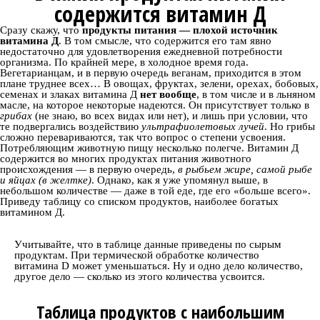
содержится витамин Д
Сразу скажу, что
продукты питания — плохой источник
витамина Д
. В том смысле, что содержится его там явно
недостаточно для удовлетворения ежедневной потребности
организма. По крайней мере, в холодное время года.
Вегетарианцам, и в первую очередь веганам, приходится в этом
плане труднее всех… В овощах, фруктах, зелени, орехах, бобовых,
семенах и злаках витамина Д
нет вообще
, в том числе и в льняном
масле, на которое некоторые надеются. Он присутствует только в
грибах
(не знаю, во всех видах или нет), и лишь при условии, что
те подвергались воздействию
ультрафиолетовых лучей
. Но грибы
сложно перевариваются, так что вопрос о степени усвоения.
Потребляющим животную пищу несколько полегче. Витамин Д
содержится во многих продуктах питания животного
происхождения — в первую очередь,
в рыбьем жире, самой рыбе
и яйцах (в желтке)
. Однако, как я уже упомянул выше, в
небольшом количестве — даже в той еде, где его «больше всего».
Приведу таблицу со списком продуктов, наиболее богатых
витамином Д.
Учитывайте, что в таблице данные приведены по сырым
продуктам. При термической обработке количество
витамина D может уменьшаться. Ну и одно дело количество,
другое дело — сколько из этого количества усвоится.
Таблица продуктов с наибольшим