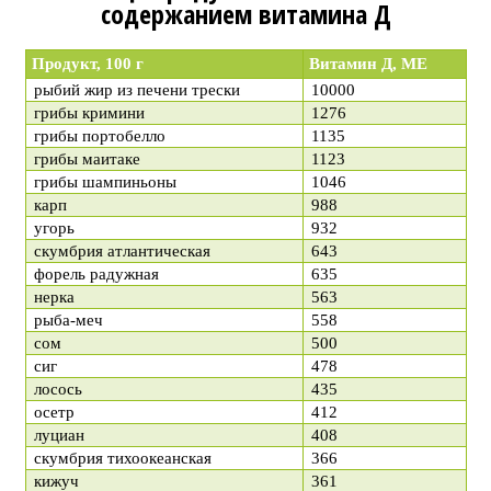
содержанием витамина Д
Продукт, 100 г
Витамин Д, МЕ
рыбий жир из печени трески
10000
грибы кримини
1276
грибы портобелло
1135
грибы маитаке
1123
грибы шампиньоны
1046
карп
988
угорь
932
скумбрия атлантическая
643
форель радужная
635
нерка
563
рыба-меч
558
сом
500
сиг
478
лосось
435
осетр
412
луциан
408
скумбрия тихоокеанская
366
кижуч
361