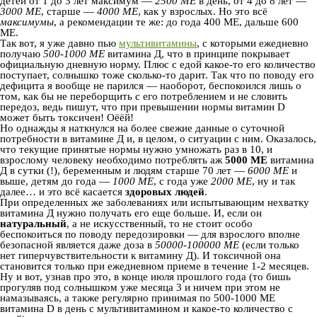
детей от 1 до 3 лет максимум —
2500 МЕ
в день, от 4 до 8 лет —
3000 МЕ
, старше —
4000 МЕ
, как у взрослых. Но это всё
максимумы
, а рекомендации те же: до года 400 МЕ, дальше 600
МЕ.
Так вот, я уже давно пью
мультивитамины
, с которыми ежедневно
получаю
500-1000 МЕ
витамина Д, что в принципе покрывает
официальную дневную норму. Плюс с едой какое-то его количество
поступает, солнышко тоже сколько-то дарит. Так что по поводу его
дефицита я вообще не парился — наоборот, беспокоился лишь о
том, как бы не переборщить с его потреблением и не словить
передоз, ведь пишут, что при превышении нормы витамин D
может быть токсичен! Оёёй!
Но однажды я наткнулся на более свежие данные о суточной
потребности в витамине Д и, в целом, о ситуации с ним. Оказалось,
что текущие принятые нормы нужно умножать раз в 10, и
взрослому человеку необходимо потреблять аж
5000 МЕ
витамина
Д в сутки (!), беременным и людям старше 70 лет —
6000 МЕ
и
выше, детям до года —
1000 МЕ
, с года уже
2000 МЕ
, ну и так
далее… и это всё касается
здоровых людей
.
При определенных же заболеваниях или испытывающим нехватку
витамина Д нужно получать его еще больше. И, если он
натуральный
, а не искусственный, то не стоит особо
беспокоиться по поводу передозировки — для взрослого вполне
безопасной является даже доза в
50000-100000 МЕ
(если только
нет гиперчувствительности к витамину Д). И токсичной она
становится только при ежедневном приеме в течение 1-2 месяцев.
Ну и вот, узнав про это, в конце июля прошлого года (то бишь
прогуляв под солнышком уже месяца 3 и ничем при этом не
намазываясь, а также регулярно принимая по 500-1000 МЕ
витамина D в день с мультивитамином и какое-то количество с