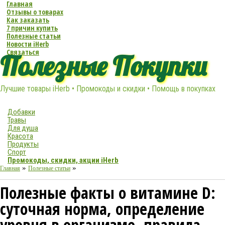
Главная
Отзывы о товарах
Как заказать
7 причин купить
Полезные статьи
Новости iHerb
Связаться
Полезные Покупки
Лучшие товары iHerb • Промокоды и скидки • Помощь в покупках
Добавки
Травы
Для душа
Красота
Продукты
Спорт
Промокоды, скидки, акции iHerb
»
»
Главная
Полезные статьи
Полезные факты о витамине D:
суточная норма, определение
уровня в организме, правила