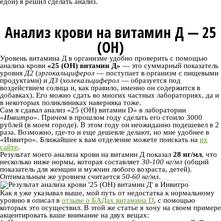
едой) я решил сделать анализ.
Анализ крови на витамин Д — 25
(ОН)
Уровень витамина Д в организме удобно проверить с помощью
анализа крови
«25 (ОН) витамин Д»
— это суммарный показатель
уровня
Д2
(
эргокальциферол
— поступает в организм с пищевыми
продуктами) и
Д3
(
холекальциферол
— образуется под
воздействием солнца и, как правило, именно он содержится в
добавках). Его можно сдать во многих частных лабораториях, да и
в некоторых поликлиниках наверняка тоже.
Сам я сдавал анализ «25 (OH) витамин D» в лаборатории
«Инвитро»
. Причем в прошлом году сделать его стоило 3000
рублей (в моем городе). В этом году он неожиданно подешевел в 2
раза. Возможно, где-то и еще дешевле делают, но мне удобнее в
«Инвитро». Ближайшее к вам отделение можете поискать на
их
сайте
.
Результат моего анализа крови на витамин Д показал
28 нг/мл
, что
несколько ниже нормы, которая составляет
30-100 нг/мл
(общий
показатель для женщин и мужчин любого возраста, детей).
Оптимальным же уровнем считается
50-60 нг/мл
.
Как я уже указывал выше, мой путь от недостатка к нормальному
уровню я описал в
отзыве о БАДах витамина D
, с помощью
которых это осуществил. В этой же статье я хочу на своем примере
акцентировать ваше внимание на двух вещах: