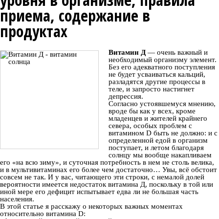
приема, содержание в
продуктах
Витамин Д
— очень важный и
необходимый организму элемент.
Без его адекватного поступления
не будет усваиваться кальций,
разладятся другие процессы в
теле, и запросто настигнет
депрессия.
Согласно устоявшемуся мнению,
вроде бы как у всех, кроме
младенцев и жителей крайнего
севера, особых проблем с
витамином D быть не должно: и с
определенной едой в организм
поступает, и летом благодаря
солнцу мы вообще накапливаем
его «на всю зиму», и суточная потребность в нем не столь велика,
и в мультивитаминах его более чем достаточно… Увы, всё обстоит
совсем не так. И у вас, читающего эти строки, с немалой долей
вероятности имеется недостаток витамина Д, поскольку в той или
иной мере его дефицит испытывает едва ли не большая часть
населения.
В этой статье я расскажу о некоторых важных моментах
относительно витамина D: