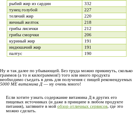
рыбий жир из сардин
332
тунец голубой
227
телячий жир
220
яичный желток
218
грибы лисички
212
грибы сморчки
206
куриный жир
191
индюшачий жир
191
палтус
190
Ну и так далее по убывающей. Без труда можно прикинуть, сколько
граммов (а то и килограммов!) того или иного продукта
необходимо съедать в день для получения с пищей рекомендуемых
5000 МЕ витамина Д
— ну очень много!
Если хотите узнать содержание витамина Д в других его
пищевых источниках (и даже в принципе в любом продукте
питания), загляните в мой
обзор отличных сервисов
, где это
можно сделать.