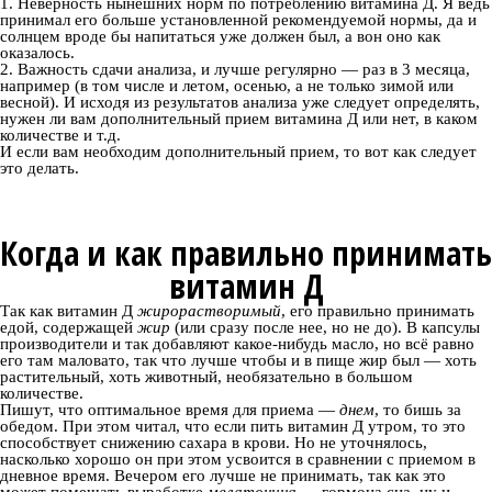
Неверность нынешних норм по потреблению витамина Д. Я ведь
принимал его больше установленной рекомендуемой нормы, да и
солнцем вроде бы напитаться уже должен был, а вон оно как
оказалось.
Важность сдачи анализа, и лучше регулярно — раз в 3 месяца,
например (в том числе и летом, осенью, а не только зимой или
весной). И исходя из результатов анализа уже следует определять,
нужен ли вам дополнительный прием витамина Д или нет, в каком
количестве и т.д.
И если вам необходим дополнительный прием, то вот как следует
это делать.
Когда и как правильно принимать
витамин Д
Так как витамин Д
жирорастворимый
, его правильно принимать
едой, содержащей
жир
(или сразу после нее, но не до). В капсулы
производители и так добавляют какое-нибудь масло, но всё равно
его там маловато, так что лучше чтобы и в пище жир был — хоть
растительный, хоть животный, необязательно в большом
количестве.
Пишут, что оптимальное время для приема —
днем
, то бишь за
обедом. При этом читал, что если пить витамин Д утром, то это
способствует снижению сахара в крови. Но не уточнялось,
насколько хорошо он при этом усвоится в сравнении с приемом в
дневное время. Вечером его лучше не принимать, так как это