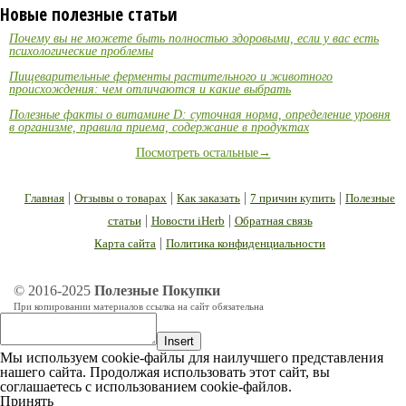
Новые полезные статьи
Почему вы не можете быть полностью здоровыми, если у вас есть
психологические проблемы
Пищеварительные ферменты растительного и животного
происхождения: чем отличаются и какие выбрать
Полезные факты о витамине D: суточная норма, определение уровня
в организме, правила приема, содержание в продуктах
Посмотреть остальные→
|
|
|
|
Главная
Отзывы о товарах
Как заказать
7 причин купить
Полезные
|
|
статьи
Новости iHerb
Обратная связь
|
Карта сайта
Политика конфиденциальности
© 2016-2025
Полезные Покупки
При копировании материалов ссылка на сайт обязательна
Insert
Мы используем cookie-файлы для наилучшего представления
нашего сайта. Продолжая использовать этот сайт, вы
соглашаетесь с использованием cookie-файлов.
Принять