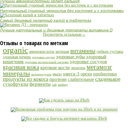
Лучший аминокислотный хелат кальция
Натуральный сушеный чернослив без косточек и с косточками
Самый дешевый хелатный калий в таблетках
Лучшие натуральные и дешевые препараты витамина D
Посмотреть остальные→
Отзывы о товарах по меткам
organic
витамины
аминокислоты
антирак
гибкие суставы
здоровый
здоровые зубы
здоровая печень
здоровое сердце
кишечник
здоровье сосудов
здоровье мочеполовой системы
мегамозг
красивая кожа
крепкие кости
лецитин
минералы
омега-3
орехи
пробиотики
мыло
морепродукты
продукты из кокоса
сладенькое
протеин
слабительное
сухофрукты
ферменты
чай
шейкер