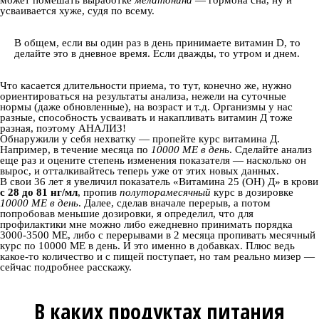
может помешать выработке
мелатонина
— гормона сна, ну и
усваивается хуже, судя по всему.
В общем, если вы один раз в день принимаете витамин D, то
делайте это в дневное время. Если дважды, то утром и днем.
Что касается длительности приема, то тут, конечно же, нужно
ориентироваться на результаты анализа, нежели на суточные
нормы (даже обновленные), на возраст и т.д. Организмы у нас
разные, способность усваивать и накапливать витамин Д тоже
разная, поэтому АНАЛИЗ!
Обнаружили у себя нехватку — пропейте курс витамина Д.
Например, в течение месяца по
10000 МЕ в день
. Сделайте анализ
еще раз и оцените степень изменения показателя — насколько он
вырос, и отталкивайтесь теперь уже от этих новых данных.
В свои 36 лет я увеличил показатель «Витамина 25 (ОН) Д» в крови
с 28 до 81 нг/мл
, пропив
полуторамесячный
курс в дозировке
10000 МЕ в день
. Далее, сделав вначале перерыв, а потом
попробовав меньшие дозировки, я определил, что для
профилактики мне можно либо ежедневно принимать порядка
3000-3500 МЕ, либо с перерывами в 2 месяца пропивать месячный
курс по 10000 МЕ в день. И это именно в добавках. Плюс ведь
какое-то количество и с пищей поступает, но там реально мизер —
сейчас подробнее расскажу.
В каких продуктах питания