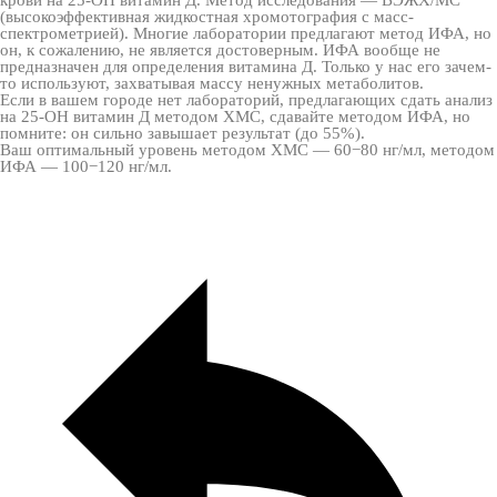
крови на 25-OH витамин Д. Метод исследования — ВЭЖХ/МС
(высокоэффективная жидкостная хромотография с масс-
спектрометрией). Многие лаборатории предлагают метод ИФА, но
он, к сожалению, не является достоверным. ИФА вообще не
предназначен для определения витамина Д. Только у нас его зачем-
то используют, захватывая массу ненужных метаболитов.
Если в вашем городе нет лабораторий, предлагающих сдать анализ
на 25-OH витамин Д методом ХМС, сдавайте методом ИФА, но
помните: он сильно завышает результат (до 55%).
Ваш оптимальный уровень методом ХМС — 60−80 нг/мл, методом
ИФА — 100−120 нг/мл.