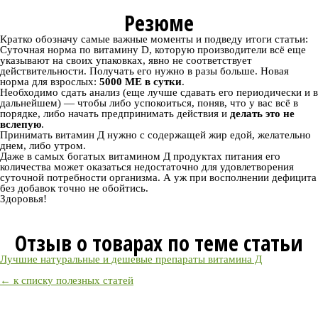
Резюме
Кратко обозначу самые важные моменты и подведу итоги статьи:
Суточная норма по витамину D, которую производители всё еще
указывают на своих упаковках, явно не соответствует
действительности. Получать его нужно в разы больше. Новая
норма для взрослых:
5000 МЕ в сутки
.
Необходимо сдать анализ (еще лучше сдавать его периодически и в
дальнейшем) — чтобы либо успокоиться, поняв, что у вас всё в
порядке, либо начать предпринимать действия и
делать это не
вслепую
.
Принимать витамин Д нужно с содержащей жир едой, желательно
днем, либо утром.
Даже в самых богатых витамином Д продуктах питания его
количества может оказаться недостаточно для удовлетворения
суточной потребности организма. А уж при восполнении дефицита
без добавок точно не обойтись.
Здоровья!
Отзыв о товарах по теме статьи
Лучшие натуральные и дешевые препараты витамина Д
← к списку полезных статей