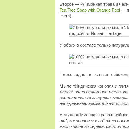
Второе — «Лимонная трава и чайно
Tea Tree Soap with Orange Peel
— по
iHerb).
У обоих в составе только натура
Плохо видно, плюс на английском,
Мыло «Индийская конопля и гаитя
масло* и/или пальмовое масло, ко
растительный глицерин, минера
натуральный ароматизатор и/ил
У мыла «Лимонная трава и чайное
ши*, кокосовое масло* и/или паль
масло чайного дерева, растител