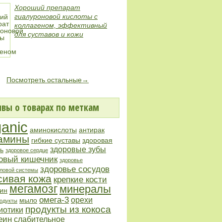
Хороший препарат
гиалуроновой кислоты с
коллагеном, эффективный
для суставов и кожи
Посмотреть остальные→
вы о товарах по меткам
ganic
аминокислоты
антирак
амины
гибкие суставы
здоровая
здоровые зубы
ь
здоровое сердце
овый кишечник
здоровье
здоровье сосудов
ловой системы
сивая кожа
крепкие кости
мегамозг
минералы
ин
омега-3
орехи
мыло
одукты
продукты из кокоса
иотики
еин
слабительное