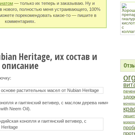
анатом
— только их теперь и заказываю. Ну и
в нового, полностью меня устраивающего, 100%
можете порекомендовать какое-то — пишите в
комментариях.
an Heritage, их состав и
описание
Отзы
or
рочку:
вит
печен
здор
нопля и гаитянский ветивер, с маслом дерева ним»
мочепо
кра
 with Neem Oil).
лецит
морепр
проб
прот