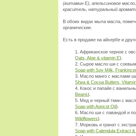
(витамин Е), апельсиновое масл
краситель, натуральный аромати
В обоих видах мыла масла, поме
органические.
Есть в продаже на айхербе и друг
Африканское черное с овс
Oats, Aloe & vitamin E
).
Сырое масло ши с соевым
Soap with Soy Milk, Frankinc
Масло манго с маслами ши
Shea & Cocoa Butters, Vitami
Кокос и папайя с ванильн
Beans
).
Мед и черный тмин с масл
Soap with Apricot Oil
).
Масло ши с лавандой и п
Wildflowers
).
Морковь и гранат с экстр
Soap with Calendula Extract &