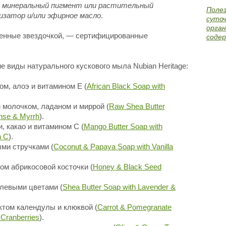
о, минеральный пигмент или растительный
Поле
затор и/или эфирное масло
.
суточ
орган
ченные звездочкой, — сертифицированные
содер
ие виды натурального кускового мыла Nubian Heritage:
ом, алоэ и витамином Е (
African Black Soap with
 молочком, ладаном и миррой (
Raw Shea Butter
ense & Myrrh
).
, какао и витамином С (
Mango Butter Soap with
n C
).
ыми стручками (
Coconut & Papaya Soap with Vanilla
ом абрикосовой косточки (
Honey & Black Seed
олевыми цветами (
Shea Butter Soap with Lavender &
актом календулы и клюквой (
Carrot & Pomegranate
 Cranberries
).