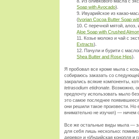
Из оливкового масла с экс
Soap with Avocado
).
Ивуарийское из какао-ма
(
Ivorian Cocoa Butter Soap wit
С перечной мятой, алоэ,
Aloe Soap with Crushed Almo
Козье молоко и чай с экс
Extracts
).
Пачули и бурити с масло
Shea Butter and Rose Hips
).
Я пробовал все кроме мыла с козь
собираюсь заказать со следующей
закрались всякие компоненты, кот
tetrasodium etidronate
. Возможно, о
предпочту использовать мыло бе
это самое последнее появившееся 
они решили такое произвести. Но е
внимательно не изучил) — ничем 
Все же остальные виды мыла — за
для себя лишь несколько: помимо 
дерево» и «Индийская конопля и га