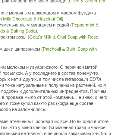
трактом зеленого чая и авокадо (
Olive & Green Tea
сла с молочным шоколадом и маслом фундука
h Milk Chocolate & Hazelnut Oil
).
 измельченным миндалем и содой (
Peppermint &
nds & Baking Soda
).
трактом розы (
Goat’s Milk & Chai Soap with Rose
м ши и шиповником (
Patchouli & Buriti Soap with
им молоком и ивуарийского. С перечной мятой
 посылкой. А у последнего в состав почему-то
орых нет в других, в том числе
tetrasodium EDTA
,
ни тоже натуральные и получены из растений, но я
з подобных дополнительных ингредиентов. Причем
в продаже мыло от этой компании. Не знаю, с чего
го я тоже купил как-то раз (когда еще состав
особо не запомнилось.
мечательные. Пробовал их все. Но выбрал в итоге
тех, что у меня сейчас («Лимонная трава и чайное
итянский ветивер»), еще иногда заказываю 2-й, 5-й и