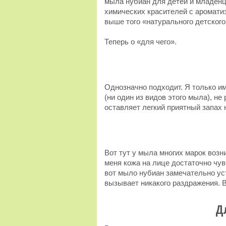
мыла нубиан для детей и младенце
химических красителей с ароматиз
выше того «натурального детского
Теперь о «для чего».
Однозначно подходит. Я только им
(ни один из видов этого мыла), н
оставляет легкий приятный запах 
Вот тут у мыла многих марок возни
меня кожа на лице достаточно чув
вот мыло нубиан замечательно уст
вызывает никакого раздражения. 
Д