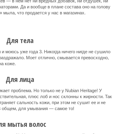
в — в нем нет ни вредных добавок, ни отдушек, ни
аторами. Да и вообще в плане состава оно на голову
» мыла, что продается у нас в магазинах.
Для тела
 и моюсь уже года 3. Никогда ничего нигде не сушило
е раздражало. Моет отлично, смывается превосходно,
на коже.
Для лица
кает проблема. Но только не у Nubian Heritage! У
ствительная, плюс лоб и нос склонны к жирности. Так
раняет сальность кожи, при этом не сушит ее и не
В общем, для умывания — самое то!
ля мытья волос