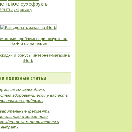
денькое
сухофрукты
менты
чай
шейкер
е полезные статьи
му вы не можете быть
стью здоровыми, если у вас есть
логические проблемы
варительные ферменты
ительного и животного
хождения: чем отличаются и
е выбрать