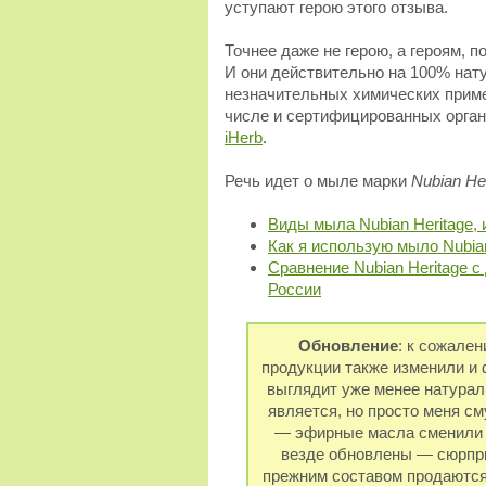
уступают герою этого отзыва.
Точнее даже не герою, а героям, 
И они действительно на 100% нат
незначительных химических приме
числе и сертифицированных органи
iHerb
.
Речь идет о мыле марки
Nubian He
Виды мыла Nubian Heritage, 
Как я использую мыло Nubian
Сравнение Nubian Heritage с
России
Обновление
: к сожален
продукции также изменили и
выглядит уже менее натуральн
является, но просто меня см
— эфирные масла сменили 
везде обновлены — сюрпри
прежним составом продаютс