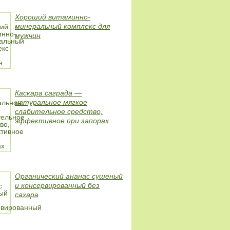
Хороший витаминно-
минеральный комплекс для
мужчин
Каскара саграда —
натуральное мягкое
слабительное средство,
эффективное при запорах
Органический ананас сушеный
и консервированный без
сахара