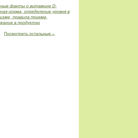
зные факты о витамине D:
ная норма, определение уровня в
изме, правила приема,
жание в продуктах
Посмотреть остальные→