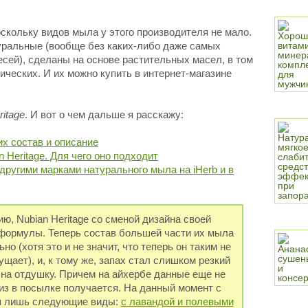
поскольку видов мыла у этого производителя не мало.
уральные (вообще без каких-либо даже самых
сей), сделаны на основе растительных масел, в том
ческих. И их можно купить в интернет-магазине
ritage
. И вот о чем дальше я расскажу:
их состав и описание
 Heritage. Для чего оно подходит
 другими марками натурального мыла на iHerb и в
ию, Nubian Heritage со сменой дизайна своей
 формулы. Теперь состав большей части их мыла
о (хотя это и не значит, что теперь он таким не
ущает), и, к тому же, запах стал слишком резкий
на отдушку. Причем на айхербе данные еще не
з в посылке получается. На данный момент с
я лишь следующие виды:
с лавандой и полевыми