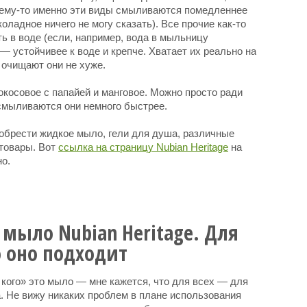
чему-то именно эти виды смыливаются помедленнее
оладное ничего не могу сказать). Все прочие как-то
ть в воде (если, например, вода в мыльницу
— устойчивее к воде и крепче. Хватает их реально на
и очищают они не хуже.
косовое с папайей и манговое. Можно просто ради
 смыливаются они немного быстрее.
иобрести жидкое мыло, гели для душа, различные
 товары. Вот
ссылка на страницу Nubian Heritage
на
но.
 мыло Nubian Heritage. Для
о оно подходит
 кого» это мыло — мне кажется, что для всех — для
. Не вижу никаких проблем в плане использования