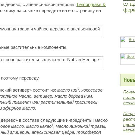
сла
е дерево, с апельсиновой цедрой» (
Lemongrass &
фер
 клику на ссылке перейдете на его страницу на
льные растительные компоненты.
 поэтому переведу.
Новы
нский ветивер» состоит из:
масло ши*, кокосовое
Поче
нопляное масло, ветивер, масло дерева ним,
полно
льный пигмент или растительный краситель,
психо
и эфирное масло
.
Пище
раст
 дерево» в составе следующие ингредиенты:
масло
проис
мовое масло, масло какао*, масло лимонной травы,
каки
ьный глицерин, апельсиновая цедра, токоферол