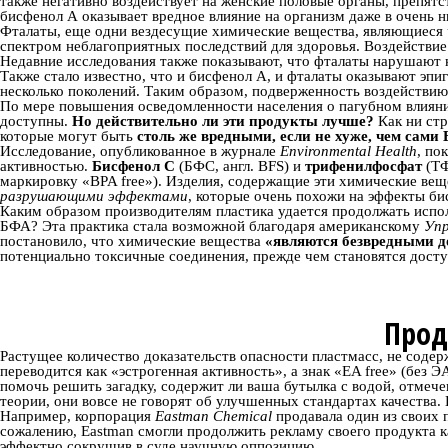
также негативно воздействует на женские половые органы, препятс
бисфенол А оказывает вредное влияние на организм даже в очень н
Фталаты, еще одни вездесущие химические вещества, являющиеся ч
спектром неблагоприятных последствий для здоровья. Воздействие
Недавние исследования также показывают, что фталаты нарушают к
Также стало известно, что и бисфенол А, и фталаты оказывают эпиг
несколько поколений. Таким образом, подверженность воздействию
По мере повышения осведомленности населения о пагубном влиянии
доступны.
Но действительно ли эти продукты лучше?
Как ни стр
которые могут быть
столь же вредными, если не хуже, чем сами
Исследование, опубликованное в журнале
Environmental Health
, по
активностью.
Бисфенол С
(БФС, англ. BFS) и
трифенилфосфат
(ТФ
маркировку «BPA free»). Изделия, содержащие эти химические ве
разрушающими эффектами
, которые очень похожи на эффекты б
Каким образом производителям пластика удается продолжать испол
БФА? Эта практика стала возможной благодаря американскому
Упр
постановило, что химические вещества
«являются безвредными до
потенциально токсичные соединения, прежде чем становятся дост
Прод
Растущее количество доказательств опасности пластмасс, не соде
переводится как «эстрогенная активность», а знак «EA free» (без 
помочь решить загадку, содержит ли ваша бутылка с водой, отмече
теории, они вовсе не говорят об улучшенных стандартах качества
Например, корпорация
Eastman Chemical
продавала один из своих 
сожалению, Eastman смогли продолжить рекламу своего продукта к
эффектно сокрушив в суде научную оппозицию.