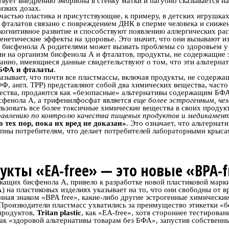
твует внедрению эмбриона в стенку матки и пагубно сказывается на
изких дозах.
астью пластика и присутствующие, к примеру, в детских игрушках,
 фталатов связано с повреждением ДНК в сперме человека и сниже
огнитивное развитие и способствуют появлению аллергических рас
енетические эффекты на здоровье. Это значит, что они вызывают из
 бисфенола А родителями может вызвать проблемы со здоровьем у и
 на организм бисфенола А и фталатов, продукты, не содержащие э
анно, имеющиеся данные свидетельствуют о том, что эти альтерна
 БФА и фталаты
.
казывает, что почти все пластмассы, включая продукты, не содерж
Ф, англ. TPP) представляют собой два химических вещества, част
щества, продаются как «безопасные» альтернативы содержащим БФА
исфенола А, а трифенилфосфат является
еще более эстрогенным, че
ьзовать все более токсичные химические вещества в своих продукт
авлению по контролю качества пищевых продуктов и медикамен
 тех пор, пока их вред не доказан»
. Это означает, что альтерна
упны потребителям, что делает потребителей лабораторными крыс
укты «EA-free» — это новые «BPA-f
ржащих бисфенола А, привело к разработке новой пластиковой марк
ЭА) на пластиковых изделиях указывает на то, что они свободны от 
нная знаком «BPA free», какие-либо другие эстрогенные химические
. Производители пластмасс ухватились за преимущество этикетки «
продуктов,
Tritan plastic
, как «EA-free», хотя стороннее тестирова
ак «здоровой альтернативы товарам без БФА», запустив собственны