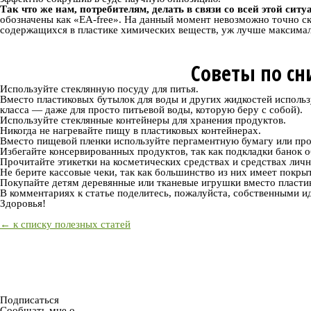
Так что же нам, потребителям, делать в связи со всей этой сит
обозначены как «EA-free». На данный момент невозможно точно сказ
содержащихся в пластике химических веществ, уж лучше максималь
Советы по с
Используйте стеклянную посуду для питья.
Вместо пластиковых бутылок для воды и других жидкостей использ
класса — даже для просто питьевой воды, которую беру с собой).
Используйте стеклянные контейнеры для хранения продуктов.
Никогда не нагревайте пищу в пластиковых контейнерах.
Вместо пищевой пленки используйте пергаментную бумагу или пр
Избегайте консервированных продуктов, так как подкладки банок о
Прочитайте этикетки на косметических средствах и средствах личн
Не берите кассовые чеки, так как большинство из них имеет покры
Покупайте детям деревянные или тканевые игрушки вместо пласти
В комментариях к статье поделитесь, пожалуйста, собственными ид
Здоровья!
← к списку полезных статей
Подписаться
Сообщать мне о