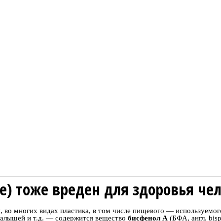
ee) тоже вреден для здоровья че
ся, во многих видах пластика, в том числе пищевого — используемо
малышей и т.д. — содержится вещество
бисфенол А
(БФА, англ. bis