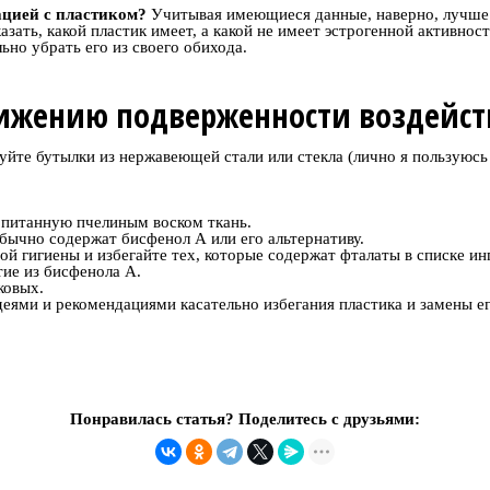
уацией с пластиком?
Учитывая имеющиеся данные, наверно, лучше с
ать, какой пластик имеет, а какой не имеет эстрогенной активност
но убрать его из своего обихода.
нижению подверженности воздейст
уйте бутылки из нержавеющей стали или стекла (лично я пользуюс
опитанную пчелиным воском ткань.
бычно содержат бисфенол А или его альтернативу.
ой гигиены и избегайте тех, которые содержат фталаты в списке ин
тие из бисфенола А.
ковых.
еями и рекомендациями касательно избегания пластика и замены ег
Понравилась статья? Поделитесь с друзьями: