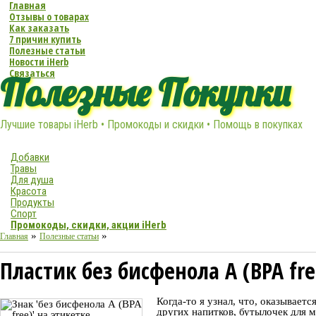
Главная
Отзывы о товарах
Как заказать
7 причин купить
Полезные статьи
Новости iHerb
Связаться
Полезные Покупки
Лучшие товары iHerb • Промокоды и скидки • Помощь в покупках
Добавки
Травы
Для душа
Красота
Продукты
Спорт
Промокоды, скидки, акции iHerb
»
»
Главная
Полезные статьи
Пластик без бисфенола А (BPA fr
Когда-то я узнал, что, оказывает
других напитков, бутылочек для 