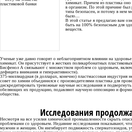
химикат. Причем из пластика оно 
в организм. По этой причине был 
типа безопасен, и потому в нем м
было…
В этой статье я предлагаю вам оз
быть на 100% безопасным для здо
веществ.
Ученые уже давно говорят о неблагоприятном влиянии на здоровье
химикат. Он присутствует в жестких поликарбонатных пластиковых 
Бисфенол А связывают с множеством проблем со здоровьем, включая
дефицита внимания и гиперактивности).
375-миллиардная (в долларах, конечно) пластмассовая индустри
совет по химии объединился с производителями пластика для прове
дискредитировать тревожные научные исследования и подвергнуть 
обеляющих их продукцию, подавляют научную оппозицию и формиру
общества.
Исследования продолжа
Несмотря на все усилия химической промышленности скрыть опасн
проблемами со здоровьем. Недавние исследования показывают, что
мужчин и женщин. Он ингибирует подвижность сперматозоидов, ум