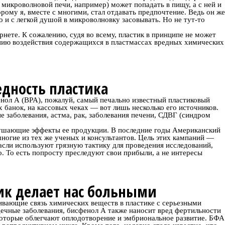
в микроволновой печи, например) может попадать в пищу, а с ней и
орому я, вместе с многими, стал отдавать предпочтение. Ведь он же
то и с легкой душой в микроволновку засовывать. Но не тут-то
рнете. К сожалению, судя во всему, пластик в принципе не может
ению воздействия содержащихся в пластмассах вредных химических
дность пластика
нол А (BPA), пожалуй, самый печально известный пластиковый
 банок, на кассовых чеках — вот лишь несколько его источников.
е заболевания, астма, рак, заболевания печени, СДВГ (синдром
рушающие эффекты ее продукции. В последние годы Американский
ногие из тех же ученых и консультантов. Цель этих кампаний —
асли используют грязную тактику для проведения исследований,
 То есть попросту преследуют свои прибыли, а не интересы
ик делает нас больными
вающие связь химических веществ в пластике с серьезными
дечные заболевания, бисфенол А также наносит вред фертильности
которые облегчают оплодотворение и эмбриональное развитие. БФА