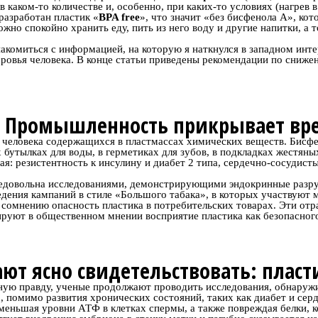
в каком-то количестве и, особенно, при каких-то условиях (нагрев 
разработан пластик «
BPA free
», что значит «без бисфенола А», кот
ожно спокойно хранить еду, пить из него воду и другие напитки, а 
накомиться с информацией, на которую я наткнулся в западном инте
ровья человека. В конце статьи приведены рекомендации по сниж
Промышленность прикрывает вре
 человека содержащихся в пластмассах химических веществ. Бисфе
бутылках для воды, в герметиках для зубов, в подкладках жестяных
: резистентность к инсулину и диабет 2 типа, сердечно-сосудисты
я недовольна исследованиями, демонстрирующими эндокринные раз
дения кампаний в стиле «Большого табака», в которых участвуют м
сомнению опасность пластика в потребительских товарах. Эти отр
ют в общественном мнении восприятие пластика как безопасного.
ют ясно свидетельствовать: пласт
ую правду, ученые продолжают проводить исследования, обнаружи
, помимо развития хронических состояний, таких как диабет и сер
еньшая уровни АТФ в клетках спермы, а также повреждая белки, 