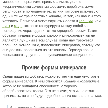
минералов в организме привыкла иметь дело с
неорганическими солевыми формами, порой она может
регулировать поглощение тех из них, которые используют
одни и те же транспортные каналы, не так, как нам бы того
хотелось. Примером могут служить железо и
кальций
, или
цинк
и
медь
, которые конкурируют между собой за
поглощение через один и тот же «дверной проем». Таким
образом, пищевые формы макро- и микроэлементов не
являются лучшими в том случае, когда нам требуется
большее, чем обычно, поглощение минералов, потому что
они должны полагаться на эти каналы. Гораздо проще
использовать другие, легче усваиваемые соединения.
Прочие формы минералов
Среди пищевых добавок можно встретить еще некоторые
формы минералов. К ним относятся
ионные
и
коллоидные
,
которые не обладают способностью хорошо
абсорбироваться телом. Это не значит, что их не стоит
принимать, но я не буду подробно на них останавливаться.
В некоторых других источниках я натыкался на