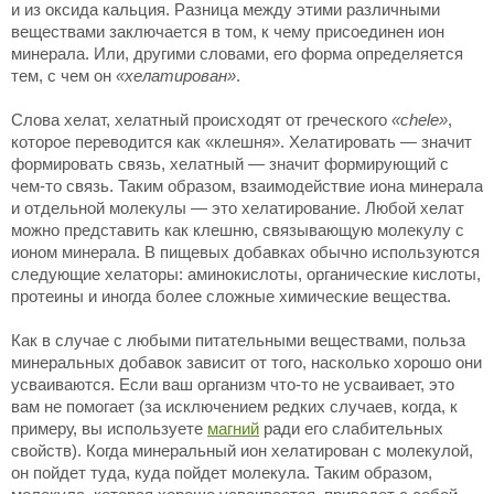
и из оксида кальция. Разница между этими различными
веществами заключается в том, к чему присоединен ион
минерала. Или, другими словами, его форма определяется
тем, с чем он
«хелатирован»
.
Слова хелат, хелатный происходят от греческого
«chele»
,
которое переводится как «клешня». Хелатировать — значит
формировать связь, хелатный — значит формирующий с
чем-то связь. Таким образом, взаимодействие иона минерала
и отдельной молекулы — это хелатирование. Любой хелат
можно представить как клешню, связывающую молекулу с
ионом минерала. В пищевых добавках обычно используются
следующие хелаторы: аминокислоты, органические кислоты,
протеины и иногда более сложные химические вещества.
Как в случае с любыми питательными веществами, польза
минеральных добавок зависит от того, насколько хорошо они
усваиваются. Если ваш организм что-то не усваивает, это
вам не помогает (за исключением редких случаев, когда, к
примеру, вы используете
магний
ради его слабительных
свойств). Когда минеральный ион хелатирован с молекулой,
он пойдет туда, куда пойдет молекула. Таким образом,