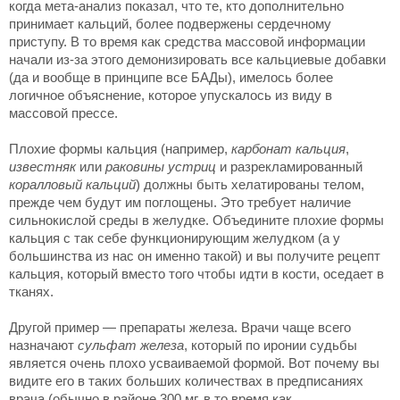
когда мета-анализ показал, что те, кто дополнительно
принимает кальций, более подвержены сердечному
приступу. В то время как средства массовой информации
начали из-за этого демонизировать все кальциевые добавки
(да и вообще в принципе все БАДы), имелось более
логичное объяснение, которое упускалось из виду в
массовой прессе.
Плохие формы кальция (например,
карбонат кальция
,
известняк
или
раковины устриц
и разрекламированный
коралловый кальций
) должны быть хелатированы телом,
прежде чем будут им поглощены. Это требует наличие
сильнокислой среды в желудке. Объедините плохие формы
кальция с так себе функционирующим желудком (а у
большинства из нас он именно такой) и вы получите рецепт
кальция, который вместо того чтобы идти в кости, оседает в
тканях.
Другой пример — препараты железа. Врачи чаще всего
назначают
сульфат железа
, который по иронии судьбы
является очень плохо усваиваемой формой. Вот почему вы
видите его в таких больших количествах в предписаниях
врача (обычно в районе 300 мг, в то время как