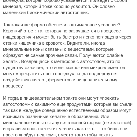
молекула, которая хорошо усваивается, приведет с собой
минерал, который тоже хорошо усвоится. Он словно
маленький биохимический автостопщик.
Так какая же форма обеспечит оптимальное усвоение?
Короткий ответ: та, которая не разрушается в процессе
пищеварения и может быть быстро и легко поглощена через
стенки кишечника в кровоток. Видите ли, иногда
минеральные ионы связаны с веществами, которые
образуют не самые прочные связи. Получаются слабые
хелаты. Возвращаясь к метафоре с автостопом, это по
существу означает, что ионы макро- или микроэлементов
могут «прекратить свою поездку», когда подвергнутся
воздействию кислот, ферментов и пищеварительному
процессу.
И тогда в пищеварительном тракте они могут «поехать
автостопом» с какими-то еще продуктами, которые вы съели,
так как в желудке совершенно естественным образом могут
возникать различные хелатные образования. Или
минеральные ионы останутся в ионной форме (не хелатной)
и организм попытается их усвоить как есть — то бишь они
просто «пойдут пешком», вместо того чтобы «ехать