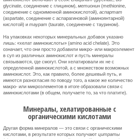
glycinate, соединение с глицином),
метионин
(methionine,
соединение с одноименной аминокислотой),
аспартат
(aspartate, соединение с аспарагиновой (аминоянтарной)
кислотой) и
таурат
(taurate, соединение с таурином).
На упаковках некоторых минеральных добавок указано
лишь: «хелат аминокислоты» (amino acid chelate). Это
означает, что они просто добавили микро- или макроэлемент
в суп из различных аминокислот и пусть минералы
связываются, где смогут. Они хелатировали их не с
определенной аминокислотой, а с множеством возможных
аминокислот. Это, как правило, более дешевый путь, и
имеются разногласия по поводу того, а какое же количество
макро- или микроэлементов в итоге образовали связи с
аминокислотами (в общем, получаете то, за что платите).
Минералы, хелатированные с
органическими кислотами
Другая форма минералов — это связи с органическими
кислотами, в результате которых получают
цитраты