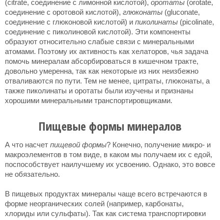
(citrate, соединение с лимонной кислотой),
оротаты
(orotate,
соединение с оротовой кислотой),
глюконаты
(gluconate,
соединение с глюконовой кислотой) и
пиколинаты
(picolinate,
соединение с пиколиновой кислотой). Эти компоненты
образуют относительно слабые связи с минеральными
атомами. Поэтому их активность как хелаторов, чья задача
помочь минералам абсорбироваться в кишечном тракте,
довольно умеренна, так как некоторые из них неизбежно
отваливаются по пути. Тем не менее, цитраты, глюконаты, а
также пиколинаты и оротаты были изучены и признаны
хорошими минеральными транспортировщиками.
Пищевые формы минералов
А что насчет
пищевой формы
? Конечно, получение микро- и
макроэлементов в том виде, в каком мы получаем их с едой,
поспособствует наилучшему их усвоению. Однако, это вовсе
не обязательно.
В пищевых продуктах минералы чаще всего встречаются в
форме неорганических солей (например, карбонаты,
хлориды или сульфаты). Так как система транспортировки