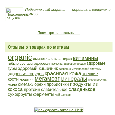
Подсолнечный лецитин — порошок, в капсулах и
жидкий
Посмотреть остальные→
Отзывы о товарах по меткам
organic
витамины
аминокислоты
антирак
здоровые
гибкие суставы
здоровая печень
здоровое сердце
здоровый кишечник
зубы
здоровье мочеполовой системы
красивая кожа
здоровье сосудов
крепкие
мегамозг
минералы
кости
лецитин
морепродукты
продукты из
омега-3
орехи
пробиотики
мыло
кокоса
сладенькое
протеин
слабительное
сухофрукты
ферменты
чай
шейкер