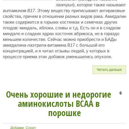
лаэтрил
), которое также называют
витамином В17
. Этому веществу приписывают антираковые
свойства, причем в отношении разных видов рака. Амигдалин
также содержится в горьких костянках и семечках других
плодов: миндаль, яблоки, сливы и т.д. Есть он и в сладком
миндале и сладких ядрах косточек абрикоса, но в гораздо
меньшем количестве. Сейчас можно приобрести и БАДы
амигдалина-лаэтрила-витамина B17 с большой его
концентрацией, и я читал отзывы людей, у которых в
процессе приема этих добавок уменьшились опухоли.
Читать дальше
Очень хорошие и недорогие
6
аминокислоты BCAA в
порошке
Добавки
,
Спорт