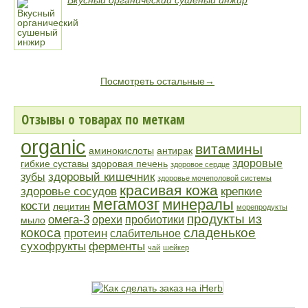
Вкусный органический сушеный инжир
Посмотреть остальные→
Отзывы о товарах по меткам
organic
витамины
аминокислоты
антирак
здоровые
гибкие суставы
здоровая печень
здоровое сердце
здоровый кишечник
зубы
здоровье мочеполовой системы
красивая кожа
здоровье сосудов
крепкие
мегамозг
минералы
кости
лецитин
морепродукты
продукты из
омега-3
орехи
пробиотики
мыло
кокоса
сладенькое
протеин
слабительное
сухофрукты
ферменты
чай
шейкер