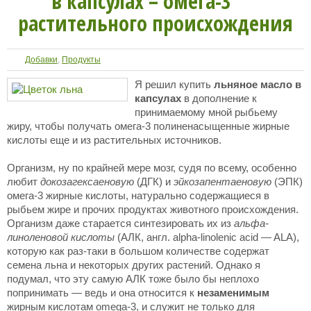
в капсулах – омега-3
растительного происхождения
Добавки
,
Продукты
Я решил купить
льняное масло в
капсулах
в дополнение к
принимаемому мной рыбьему
жиру, чтобы получать омега-3 полиненасыщенные жирные
кислоты еще и из растительных источников.
Организм, ну по крайней мере мозг, судя по всему, особенно
любит
докозагексаеновую
(ДГК) и
эйкозапентаеновую
(ЭПК)
омега-3 жирные кислоты, натурально содержащиеся в
рыбьем жире и прочих продуктах животного происхождения.
Организм даже старается синтезировать их из
альфа-
линоленовой кислоты
(АЛК, англ. alpha-linolenic acid — ALA),
которую как раз-таки в большом количестве содержат
семена льна и некоторых других растений. Однако я
подумал, что эту самую АЛК тоже было бы неплохо
попринимать — ведь и она относится к
незаменимым
жирным кислотам omega-3, и служит не только для