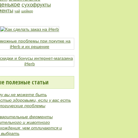
денькое
сухофрукты
менты
чай
шейкер
е полезные статьи
му вы не можете быть
стью здоровыми, если у вас есть
логические проблемы
варительные ферменты
ительного и животного
хождения: чем отличаются и
е выбрать