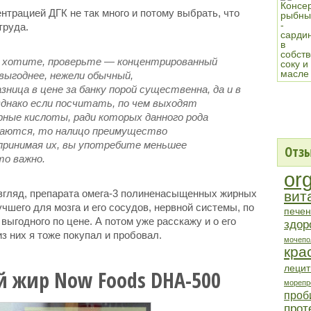
нтрацией ДГК не так много и потому выбрать, что
труда.
ли хотите, проверьте — концентрированный
выгоднее, нежели обычный,
зница в цене за банку порой существенна, да и в
Однако если посчитать, по чем выходят
рные кислоты, ради которых данного рода
таются, то налицо преимущество
принимая их, вы употребите меньшее
Отзы
то важно.
or
 взгляд, препарата омега-3 полиненасыщенных жирных
вит
учшего для мозга и его сосудов, нервной системы, по
печен
 выгодного по цене. А потом уже расскажу и о его
здор
 них я тоже покупал и пробовал.
мочепо
кра
лецит
й жир Now Foods DHA-500
морепр
проб
прот