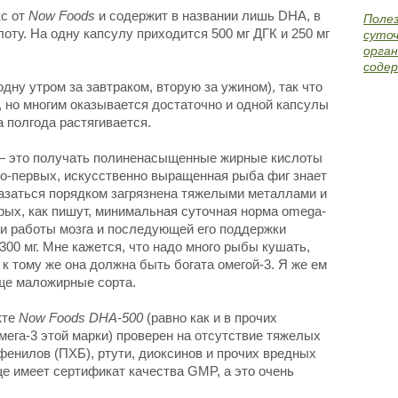
кс от
Now Foods
и содержит в названии лишь DHA, в
Поле
оту. На одну капсулу приходится 500 мг ДГК и 250 мг
суточ
орган
содер
дну утром за завтраком, вторую за ужином), так что
, но многим оказывается достаточно и одной капсулы
а полгода растягивается.
— это получать полиненасыщенные жирные кислоты
во-первых, искусственно выращенная рыба фиг знает
казаться порядком загрязнена тяжелыми металлами и
рых, как пишут, минимальная суточная норма omega-
и работы мозга и последующей его поддержки
300 мг. Мне кажется, что надо много рыбы кушать,
 к тому же она должна быть богата омегой-3. Я же ем
ще маложирные сорта.
кте
Now Foods DHA-500
(равно как и в прочих
ега-3 этой марки) проверен на отсутствие тяжелых
енилов (ПХБ), ртути, диоксинов и прочих вредных
е имеет сертификат качества GMP, а это очень