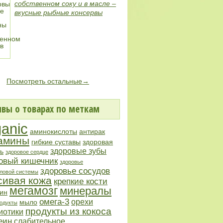
собственном соку и в масле –
вкусные рыбные консервы
Посмотреть остальные→
вы о товарах по меткам
ganic
аминокислоты
антирак
амины
гибкие суставы
здоровая
здоровые зубы
ь
здоровое сердце
овый кишечник
здоровье
здоровье сосудов
ловой системы
сивая кожа
крепкие кости
мегамозг
минералы
ин
омега-3
орехи
мыло
одукты
продукты из кокоса
иотики
еин
слабительное