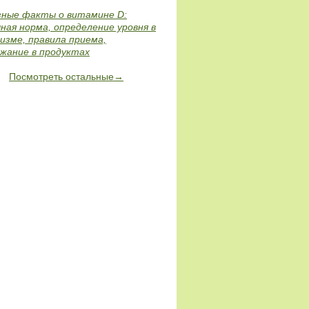
зные факты о витамине D:
ная норма, определение уровня в
изме, правила приема,
жание в продуктах
Посмотреть остальные→