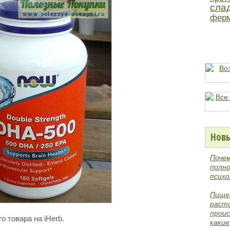
сла
фер
Новы
Поче
полно
психо
Пище
раст
проис
о товара на iHerb.
каки