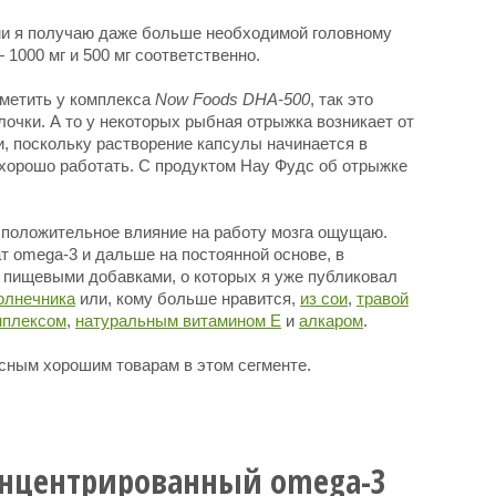
ми я получаю даже больше необходимой головному
1000 мг и 500 мг соответственно.
тметить у комплекса
Now Foods DHA-500
, так это
очки. А то у некоторых рыбная отрыжка возникает от
и, поскольку растворение капсулы начинается в
 хорошо работать. С продуктом Нау Фудс об отрыжке
о положительное влияние на работу мозга ощущаю.
т omega-3 и дальше на постоянной основе, в
 пищевыми добавками, о которых я уже публиковал
олнечника
или, кому больше нравится,
из сои
,
травой
мплексом
,
натуральным витамином E
и
алкаром
.
есным хорошим товарам в этом сегменте.
нцентрированный omega-3