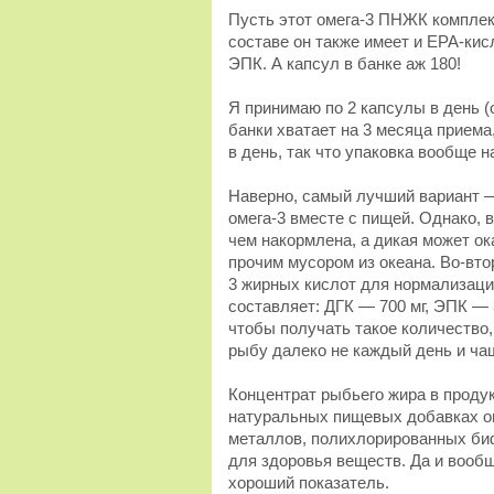
Пусть этот омега-3 ПНЖК компле
составе он также имеет и EPA-кисл
ЭПК. А капсул в банке аж 180!
Я принимаю по 2 капсулы в день (о
банки хватает на 3 месяца приема
в день, так что упаковка вообще н
Наверно, самый лучший вариант 
омега-3 вместе с пищей. Однако, 
чем накормлена, а дикая может о
прочим мусором из океана. Во-вто
3 жирных кислот для нормализаци
составляет: ДГК — 700 мг, ЭПК — 
чтобы получать такое количество,
рыбу далеко не каждый день и ча
Концентрат рыбьего жира в проду
натуральных пищевых добавках ом
металлов, полихлорированных биф
для здоровья веществ. Да и вообщ
хороший показатель.