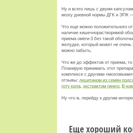
Ну и всего лишь с двумя капсула
мозгу дневной нормы ДГК и ЭПК — 
Что еще можно положительного о
наличие кишечнорастворимой обол
приема омеги-3 без такой оболочк
желудке, который может не очень
можно забыть.
Что же до эффектов от приема, т
Планирую принимать этот препара
комплексе с другими «мозговыми»
отзывы:
лецитином из семян подс
готу кола
,
экстрактом гинкго
,
В-ко
Ну что ж, перейду к другим интер
Еще хороший ко