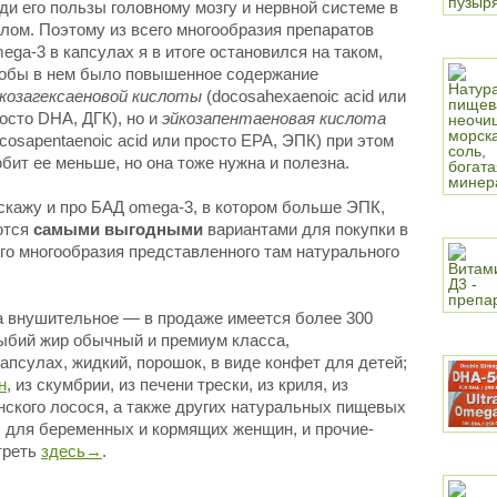
ди его пользы головному мозгу и нервной системе в
лом. Поэтому из всего многообразия препаратов
ega-3 в капсулах я в итоге остановился на таком,
обы в нем было повышенное содержание
козагексаеновой кислоты
(docosahexaenoic acid или
осто DHA, ДГК), но и
эйкозапентаеновая кислота
icosapentaenoic acid или просто EPA, ЭПК) при этом
бит ее меньше, но она тоже нужна и полезна.
сскажу и про БАД omega-3, в котором больше ЭПК,
ются
самыми выгодными
вариантами для покупки в
го многообразия представленного там натурального
а внушительное — в продаже имеется более 300
рыбий жир обычный и премиум класса,
капсулах, жидкий, порошок, в виде конфет для детей;
н
, из скумбрии, из печени трески, из криля, из
нского лосося, а также других натуральных пищевых
, для беременных и кормящих женщин, и прочие-
треть
здесь→
.