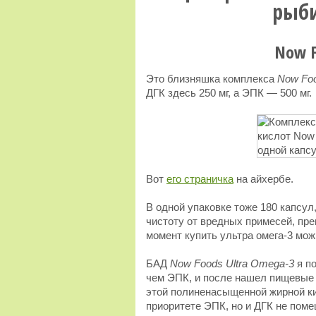
рыби
Now F
Это близняшка комплекса
Now Fo
ДГК здесь 250 мг, а ЭПК — 500 мг.
Вот
его страничка
на айхербе.
В одной упаковке тоже 180 капсу
чистоту от вредных примесей, пр
момент купить ультра омега-3 можн
БАД
Now Foods Ultra Omega-3
я по
чем ЭПК, и после нашел пищевые
этой полиненасыщенной жирной кис
приоритете ЭПК, но и ДГК не помеш