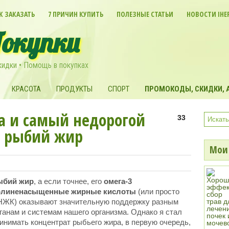
К ЗАКАЗАТЬ
7 ПРИЧИН КУПИТЬ
ПОЛЕЗНЫЕ СТАТЬИ
НОВОСТИ IHE
Покупки
кидки • Помощь в покупках
КРАСОТА
ПРОДУКТЫ
СПОРТ
ПРОМОКОДЫ, СКИДКИ, А
а и самый недорогой
33
3 рыбий жир
Мои 
ыбий жир
, а если точнее, его
омега-3
олиненасыщенные жирные кислоты
(или просто
ЖК) оказывают значительную поддержку разным
ганам и системам нашего организма. Однако я стал
инимать концентрат рыбьего жира, в первую очередь,