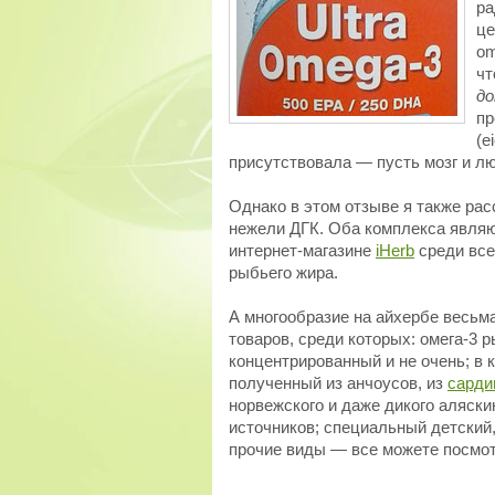
ра
це
om
чт
до
пр
(e
присутствовала — пусть мозг и лю
Однако в этом отзыве я также ра
нежели ДГК. Оба комплекса явля
интернет-магазине
iHerb
среди все
рыбьего жира.
А многообразие на айхербе весьм
товаров, среди которых: омега-3 
концентрированный и не очень; в 
полученный из анчоусов, из
сарди
норвежского и даже дикого аляски
источников; специальный детский
прочие виды — все можете посмо