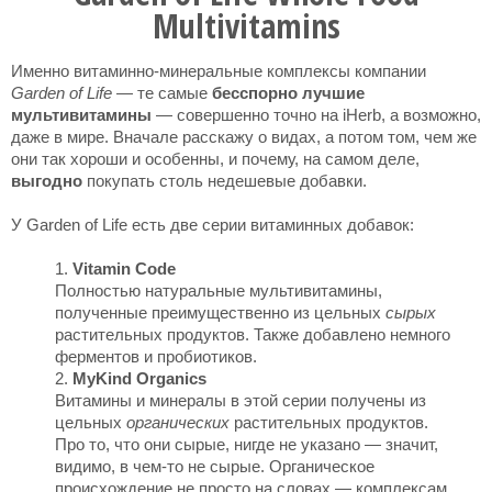
Multivitamins
Именно витаминно-минеральные комплексы компании
Garden of Life
— те самые
бесспорно лучшие
мультивитамины
— совершенно точно на iHerb, а возможно,
даже в мире. Вначале расскажу о видах, а потом том, чем же
они так хороши и особенны, и почему, на самом деле,
выгодно
покупать столь недешевые добавки.
У Garden of Life есть две серии витаминных добавок:
Vitamin Code
Полностью натуральные мультивитамины,
полученные преимущественно из цельных
сырых
растительных продуктов. Также добавлено немного
ферментов и пробиотиков.
MyKind Organics
Витамины и минералы в этой серии получены из
цельных
органических
растительных продуктов.
Про то, что они сырые, нигде не указано — значит,
видимо, в чем-то не сырые. Органическое
происхождение не просто на словах — комплексам