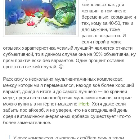
комплексах как для
женщин, в том числе
беременных, кормящих и
тех, кому за 40-50, так и
для мужчин, тоже
разных возрастов. И
если порой в моих
отзывах характеристика «самый лучший» является отчасти
субъективной, то в данном случае она на 99% объективна, ну
прям практически без вариантов. Один процент оставил
просто на всякий случай. 🙂
Расскажу о нескольких мультивитаминных комплексах,
между которыми я перемещался, находя всё более хороший
вариант, дойдя в итоге и до самого лучшего — по крайней
мере, среди всего многообразия мультивитаминов, которые
можно купить в интернет-магазине
iHerb
. Хотя даже если
забыть про айхерб, я не уверен, что на сегодняшний день
среди витаминно-минеральных добавок существует что-то
более замечательное.
У всех комплексов, о которых пойдет речь в этом