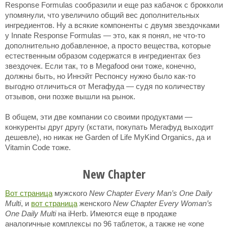
Response Formulas сообразили и еще раз кабачок с брокколи
упомянули, что увеличило общий вес дополнительных
ингредиентов. Ну а всякие компоненты с двумя звездочками
у Innate Response Formulas — это, как я понял, не что-то
дополнительно добавленное, а просто вещества, которые
естественным образом содержатся в ингредиентах без
звездочек. Если так, то в Megafood они тоже, конечно,
должны быть, но Иннэйт Респонсу нужно было как-то
выгодно отличиться от Мегафуда — судя по количеству
отзывов, они позже вышли на рынок.
В общем, эти две компании со своими продуктами —
конкуренты друг другу (кстати, покупать Мегафуд выходит
дешевле), но никак не Garden of Life MyKind Organics, да и
Vitamin Code тоже.
New Chapter
Вот страница
мужского
New Chapter Every Man’s One Daily
Multi
, и
вот страница
женского
New Chapter Every Woman’s
One Daily Multi
на iHerb. Имеются еще в продаже
аналогичные комплексы по 96 таблеток, а также не «one