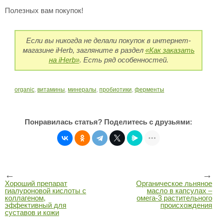
Полезных вам покупок!
Если вы никогда не делали покупок в интернет-
магазине iHerb, загляните в раздел
«Как заказать
на iHerb»
. Есть ряд особенностей.
organic
,
витамины
,
минералы
,
пробиотики
,
ферменты
Понравилась статья? Поделитесь с друзьями:
←
→
Хороший препарат
Органическое льняное
гиалуроновой кислоты с
масло в капсулах –
коллагеном,
омега-3 растительного
эффективный для
происхождения
суставов и кожи