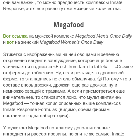
они вам важны, то можно предпочесть комплексы Innate
Response, хотя всё равно тут же мизерные количества.
Megafood
Вот ссылка
на мужской комплекс
Megafood Men’s Once Daily
и
вот
на женский
Megafood Women’s Once Daily
.
Этикетка с изображенными на ней овощами и зеленью
откровенно вводит в заблуждение, которое еще больше
усиливается надписью «Fresh from farm to tablet» — «Свежее
от фермы до таблетки». Ну, если речь идет о дрожжевой
ферме, то эта надпись не столь обманчива. 🙂 Потому что в
составе вновь дрожжи, дрожжи, еще раз дрожжи, ну и
немножко овощей с травками. А если присмотреться еще
внимательнее, то становится ясно, что мультивитамины
Megafood — точная копия описанных выше комплексов
Innate Response Formulas (видимо, обеим фирмам
поставляет одна лаборатория).
У мужского Megafood по-другому дополнительные
ингредиенты рассортированы, но они те же самые. Innate