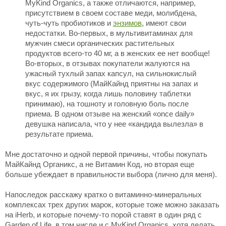
MyKind Organics, а также отличаются, например,
присутствием в своем составе меди, молибдена,
чуть-чуть пробиотиков и
энзимов
, имеют свои
недостатки. Во-первых, в мультивитаминах для
мужчин смеси органических растительных
продуктов всего-то 40 мг, а в женских ее нет вообще!
Во-вторых, в отзывах покупатели жалуются на
ужасный тухлый запах капсул, на сильнокислый
вкус содержимого (МайКайнд приятны на запах и
вкус, я их грызу, когда лишь половину таблетки
принимаю), на тошноту и головную боль после
приема. В одном отзыве на женский «once daily»
девушка написала, что у нее «кандида вылезла» в
результате приема.
Мне достаточно и одной первой причины, чтобы покупать
МайКайнд Органикс, а не Витамин Код, но вторая еще
больше убеждает в правильности выбора (лично для меня).
Напоследок расскажу кратко о витаминно-минеральных
комплексах трех других марок, которые тоже можно заказать
на iHerb, и которые почему-то порой ставят в один ряд с
Garden of Life, в том числе и с MyKind Organics, хотя делать