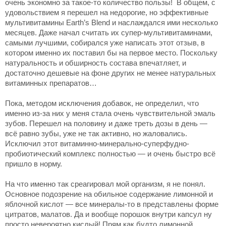
очень экономно за такое-то количество пользы! В общем, с
удовольствием я перешел на недорогие, но эффективные
мультивитамины Earth’s Blend и наслаждался ими несколько
месяцев. Даже начал считать их супер-мультивитаминами,
самыми лучшими, собирался уже написать этот отзыв, в
котором именно их поставил бы на первое место. Поскольку
натуральность и обширность состава впечатляет, и
достаточно дешевые на фоне других не менее натуральных
витаминных препаратов…
Пока, методом исключения добавок, не определил, что
именно из-за них у меня стала очень чувствительной эмаль
зубов. Перешел на половину и даже треть дозы в день —
всё равно зубы, уже не так активно, но жаловались.
Исключил этот витаминно-минерально-суперфудно-
пробиотический комплекс полностью — и очень быстро всё
пришло в норму.
На что именно так среагировал мой организм, я не понял.
Основное подозрение на обильное содержание лимонной и
яблочной кислот — все минералы-то в представлены форме
цитратов, малатов. Да и вообще порошок внутри капсул ну
просто невероятно кислый! Прям как будто лимонной