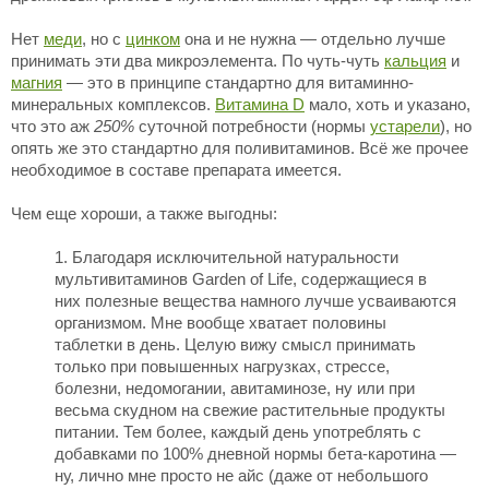
Нет
меди
, но с
цинком
она и не нужна — отдельно лучше
принимать эти два микроэлемента. По чуть-чуть
кальция
и
магния
— это в принципе стандартно для витаминно-
минеральных комплексов.
Витамина D
мало, хоть и указано,
что это аж
250%
суточной потребности (нормы
устарели
), но
опять же это стандартно для поливитаминов. Всё же прочее
необходимое в составе препарата имеется.
Чем еще хороши, а также выгодны:
Благодаря исключительной натуральности
мультивитаминов Garden of Life, содержащиеся в
них полезные вещества намного лучше усваиваются
организмом. Мне вообще хватает половины
таблетки в день. Целую вижу смысл принимать
только при повышенных нагрузках, стрессе,
болезни, недомогании, авитаминозе, ну или при
весьма скудном на свежие растительные продукты
питании. Тем более, каждый день употреблять с
добавками по 100% дневной нормы бета-каротина —
ну, лично мне просто не айс (даже от небольшого