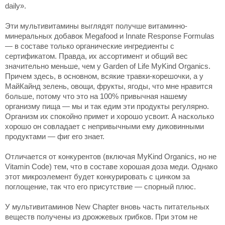
daily».
Эти мультивитамины выглядят получше витаминно-
минеральных добавок Megafood и Innate Response Formulas
— в составе только органические ингредиенты с
сертификатом. Правда, их ассортимент и общий вес
значительно меньше, чем у Garden of Life MyKind Organics.
Причем здесь, в основном, всякие травки-корешочки, а у
МайКайнд зелень, овощи, фрукты, ягоды, что мне нравится
больше, потому что это на 100% привычная нашему
организму пища — мы и так едим эти продукты регулярно.
Организм их спокойно примет и хорошо усвоит. А насколько
хорошо он совладает с непривычными ему диковинными
продуктами — фиг его знает.
Отличается от конкурентов (включая MyKind Organics, но не
Vitamin Code) тем, что в составе хорошая доза меди. Однако
этот микроэлемент будет конкурировать с цинком за
поглощение, так что его присутствие — спорный плюс.
У мультивитаминов New Chapter вновь часть питательных
веществ получены из дрожжевых грибков. При этом не