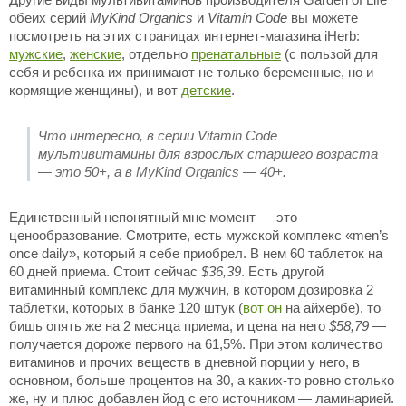
обеих серий
MyKind Organics
и
Vitamin Code
вы можете
посмотреть на этих страницах интернет-магазина iHerb:
мужские
,
женские
, отдельно
пренатальные
(с пользой для
себя и ребенка их принимают не только беременные, но и
кормящие женщины), и вот
детские
.
Что интересно, в серии Vitamin Code
мультивитамины для взрослых старшего возраста
— это 50+, а в MyKind Organics — 40+.
Единственный непонятный мне момент — это
ценообразование. Смотрите, есть мужской комплекс «men’s
once daily», который я себе приобрел. В нем 60 таблеток на
60 дней приема. Стоит сейчас
$36,39
. Есть другой
витаминный комплекс для мужчин, в котором дозировка 2
таблетки, которых в банке 120 штук (
вот он
на айхербе), то
бишь опять же на 2 месяца приема, и цена на него
$58,79
—
получается дороже первого на 61,5%. При этом количество
витаминов и прочих веществ в дневной порции у него, в
основном, больше процентов на 30, а каких-то ровно столько
же, ну и плюс добавлен йод с его источником — ламинарией.