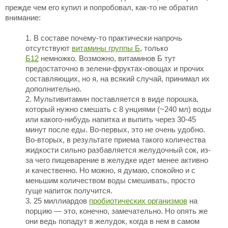
прежде чем его купил и попробовал, как-то не обратил
внимание:
В составе почему-то практически напрочь
отсутствуют
витамины группы Б
, только
Б12
немножко. Возможно, витаминов Б тут
предостаточно в зелени-фруктах-овощах и прочих
составляющих, но я, на всякий случай, принимал их
дополнительно.
Мультивитамин поставляется в виде порошка,
который нужно смешать с 8 унциями (~240 мл) воды
или какого-нибудь напитка и выпить через 30-45
минут после еды. Во-первых, это не очень удобно.
Во-вторых, в результате приема такого количества
жидкости сильно разбавляется желудочный сок, из-
за чего пищеварение в желудке идет менее активно
и качественно. Но можно, я думаю, спокойно и с
меньшим количеством воды смешивать, просто
гуще напиток получится.
25 миллиардов
пробиотических организмов
на
порцию — это, конечно, замечательно. Но опять же
они ведь попадут в желудок, когда в нем в самом