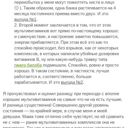
переизбытка у меня могут пожелтеть кисти и лицо
🙂 ). Таким образом, одна банка растягивается на 4
месяца постоянного приема вместо двух. И это
выгода №1
.
Второй момент заключается в том, что от этих
мультивитаминов вот прямо по-настоящему хорошо:
и самочувствие, и настроение заметно повышаются,
энергии прибавляется. При этом всё это как-то
спокойно происходит, без взрывов, как от некоторых
комплексов, в которых напихали убойные дозировки
витаминов В, ну или какую-нибудь травку типа
гинкго билоба
подмешали. Спокойно, ровно и просто
хорошо. В таком состоянии, в частности, лучше
работается и, соответственно, больше
зарабатывается. И это
выгода №2
.
Я прочувствовал и оценил разницу при переходе с вполне
хороших мультивитаминов на самые что ни на есть лучшие.
И разница существенна! Совершенно другой уровень
состояния — по крайней мере, в случае меня и моей
девушки. Мама тоже отлично себя чувствует, но ей сравнить
не с чем — ранее мультивитаминных комплексов она не
принимала. Так что я рекомендую и вам разок «переплатить»