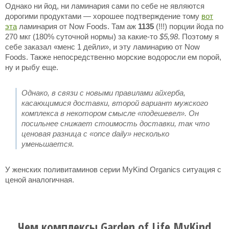
Однако ни йод, ни ламинария сами по себе не являются
дорогими продуктами — хорошее подтверждение тому
вот
эта
ламинария от Now Foods. Там аж
1135
(!!!) порции йода по
270 мкг (180% суточной нормы) за какие-то
$5,98
. Поэтому я
себе заказал «менс 1 дейли», и эту ламинарию от Now
Foods. Также непосредственно морские водоросли ем порой,
ну и рыбу еще.
Однако, в связи с новыми правилами айхерба,
касающимися доставки, второй вариант мужского
комплекса в некотором смысле «подешевел». Он
посильнее снижает стоимость доставки, так что
ценовая разница с «once daily» несколько
уменьшается.
У женских поливитаминов серии MyKind Organics ситуация с
ценой аналогичная.
Чем комплексы Garden of Life MyKind