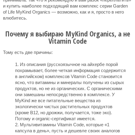
и купить наиболее подходящий вам комплекс серии Garden
of Life MyKind Organics — возможно, как и я, просто в него
влюбитесь.
Почему я выбираю MyKind Organics, а не
Vitamin Code
Тому есть две причины:
Из описания (русскоязычное на айхербе порой
похрамывает, более четкая информация содержится
в английском) комплексов Vitamin Code становится
ясно, что витамины и минералы получены из сырых
продуктов, но не из органических. С органическими
они замешаны непосредственно в комплексе. У
MyKind же все питательные вещества из
экологически чистых растительных продуктов
(кроме В12, но дрожжи, получается, тоже эко).
Потому и organic-сертификат имеется.
Мультивитамины Vitamin Code, которые «1
капсула в день», пусть и дешевле своих аналогов