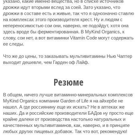
указано, какие именно вещества, но в списке источников
дрожжи идут вторыми вслед за соей. Зато указано, что
дрожжи в составе есть и живые, так что я однозначно ставлю
на комплексах этого производителя крест. Ну и людям с
непереносимостью сои они, наверно, не подойдут, хотя она
здесь вроде бы ферментированная. В MyKind Organics, к
слову, сои нет, а вот витаминки Vitamin Code могут содержать
ее следы.
Что же до цены, то заказывать мультивитамины Нью Чаптер
выходит дешевле, чем Гарден оф Лайф.
Резюме
В общем, ничего лучше витаминно-минеральных комплексов
MyKind Organics компании Garden of Life я на айхербе не
нашел. А где россиянину еще их искать? Не в аптеках же
наших. Да и российские производители БАДов ну просто еще
крайне далеки от производства настолько натуральных и
качественных мультивитаминов, как, наверно, и в принципе
любых других пищевых добавок. Так что вот, рекомендую!