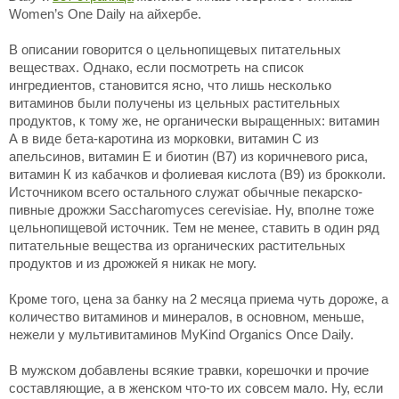
Women’s One Daily на айхербе.
В описании говорится о цельнопищевых питательных
веществах. Однако, если посмотреть на список
ингредиентов, становится ясно, что лишь несколько
витаминов были получены из цельных растительных
продуктов, к тому же, не органически выращенных: витамин
А в виде бета-каротина из морковки, витамин С из
апельсинов, витамин Е и биотин (В7) из коричневого риса,
витамин К из кабачков и фолиевая кислота (В9) из брокколи.
Источником всего остального служат обычные пекарско-
пивные дрожжи Saccharomyces cerevisiae. Ну, вполне тоже
цельнопищевой источник. Тем не менее, ставить в один ряд
питательные вещества из органических растительных
продуктов и из дрожжей я никак не могу.
Кроме того, цена за банку на 2 месяца приема чуть дороже, а
количество витаминов и минералов, в основном, меньше,
нежели у мультивитаминов MyKind Organics Once Daily.
В мужском добавлены всякие травки, корешочки и прочие
составляющие, а в женском что-то их совсем мало. Ну, если